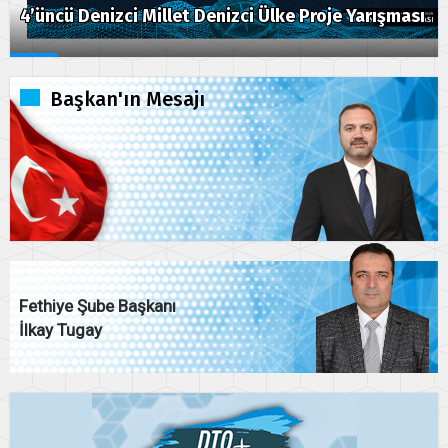
4’üncü Denizci Millet Denizci Ülke Proje Yarışması
Başkan'ın Mesajı
Fethiye Şube Başkanı
İlkay Tugay