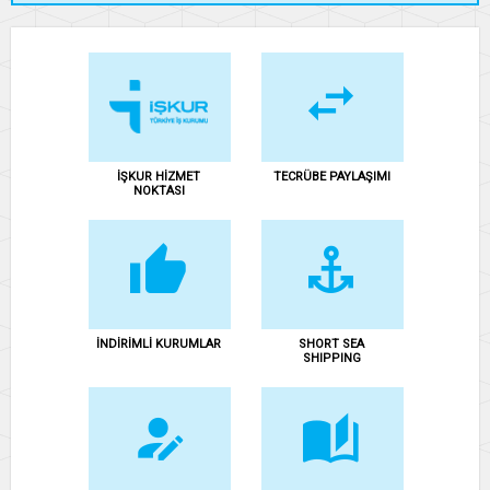
Çevresel Gürültü Hk.
Fethiye Liman Başkanlığı Talimatı Hk
Konaklama Tesisleri ve Yat İşletmeleri Fiyat Tarifesi Hk
Uluslararası Fethiye Spor Festivali Dikkat Edilecek Hususlar Hk
Deniz Turizm Araçları İşletmeciliği Hk
Yolcu Motoru Hat Kullanımı Geçici İzin Ruhsatnamesi Yenileme
Başvuruları
İŞKUR HİZMET
TECRÜBE PAYLAŞIMI
NOKTASI
Günübirlik Gezi / Tenezzüh Tekneleri Hk
Deniz taksi Kriterleri 2023 UKOME Kararı
FETHİYE GEMİADAMI SINAV MERKEZİ HİZMETE AÇILMIŞTIR
MUĞLA BÜYÜKŞEHİR BELEDİYESİ YENİ ATIK TOPLAMA SİSTEMİ
MAVİ NESİL PROJESİ KURSLARI
Şubemiz Organ Seçimleri vergi Mükellefiyetine İlişkin Duyuru
İNDİRİMLİ KURUMLAR
SHORT SEA
Mavi Dalga Projesi Sesli Anonslar
SHIPPING
Denizcilik Sektörü Göstergeleri
Ege Adalarına Sefer Yapacak İlkel Yapılı Ahşap Gemiler
Temel Seviye Sıfır Atık Belgesi hk.
Ruhsat Yıllık Kullanım Ücret İadesi için başvuru yapılması
Koronavirüs Salgını Nedeniyle Verilecek Hibe Desteği Programı ve