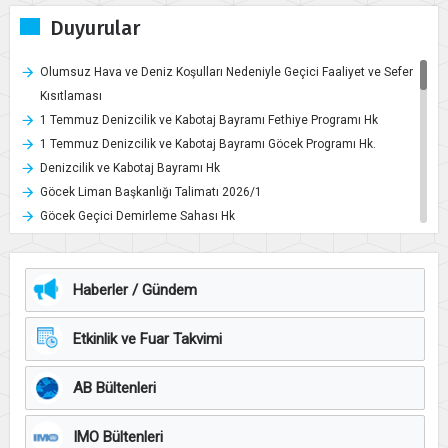
Duyurular
Olumsuz Hava ve Deniz Koşulları Nedeniyle Geçici Faaliyet ve Sefer
Kısıtlaması
1 Temmuz Denizcilik ve Kabotaj Bayramı Fethiye Programı Hk
1 Temmuz Denizcilik ve Kabotaj Bayramı Göcek Programı Hk.
Denizcilik ve Kabotaj Bayramı Hk
Göcek Liman Başkanlığı Talimatı 2026/1
Göcek Geçici Demirleme Sahası Hk
Çevresel Gürültü ve Müzik Yayını Hk
Yelken Yarışları (06 Haziran- 19 Haziran) Hk
Göcek Açık Su Yüzme Yarışı Hk
Haberler / Gündem
Yelken Yarışları (02 Mayıs-6 Haziran 2026) Hk.
Geçici Demirleme Sahası
Etkinlik ve Fuar Takvimi
Ulusal Staj Programı Hk.
Yelken Yarışları (11-18 Ekim) Hk.
AB Bültenleri
Sporfest Ölüdeniz Open Water Yüzme Yarışları Hk.
Altın Palet Sualtı Görüntüleme Türkiye Şampiyonası ve Milli Takım
IMO Bültenleri