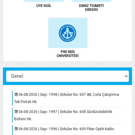
ÜYE SİCİL
DENİZ TİCARETİ
Uygulama Esasları Hakkında Tebliğ
DERGİSİ
Koronavirüs ile mücadele kapsamında genelgeler
7256 Sayılı Yapılandırma Kanunu
2020 Ağustos ayı ve öncesine ait SGK yapılandırmaları
COVID-19 Misafir Bilgi Formu
MARINE TECH Tekne ve Ekipman Sergisi
MUĞLA İLİ HIFZISSIHHA MECLİSİ KURUL KARARI
PİRİ REİS
ÜNİVERSİTESİ
06-08-2026 | Sayı: 1998 | Sirküler No: 607 AB Zorla Çalıştırma
Tek Portalı Hk.
06-08-2026 | Sayı: 1997 | Sirküler No: 608 Sürdürülebilirlik
Bülteni Hk.
06-08-2026 | Sayı: 1996 | Sirküler No: 609 Fiber Optik Kablo