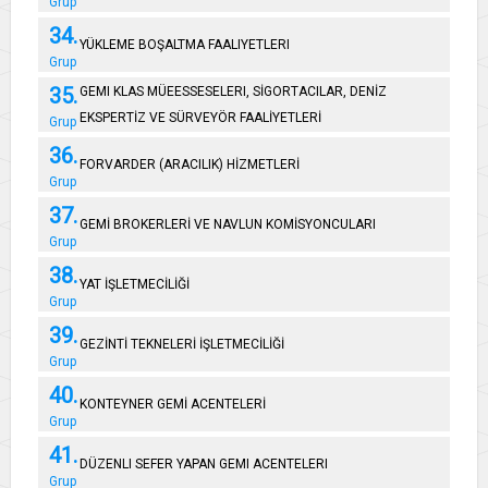
Grup
34.
YÜKLEME BOŞALTMA FAALIYETLERI
Grup
35.
GEMI KLAS MÜEESSESELERI, SİGORTACILAR, DENİZ
EKSPERTİZ VE SÜRVEYÖR FAALİYETLERİ
Grup
36.
FORVARDER (ARACILIK) HİZMETLERİ
Grup
37.
GEMİ BROKERLERİ VE NAVLUN KOMİSYONCULARI
Grup
38.
YAT İŞLETMECİLİĞİ
Grup
39.
GEZİNTİ TEKNELERİ İŞLETMECİLİĞİ
Grup
40.
KONTEYNER GEMİ ACENTELERİ
Grup
41.
DÜZENLI SEFER YAPAN GEMI ACENTELERI
Grup