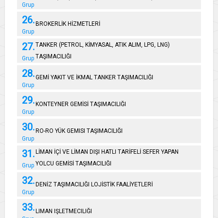
Grup
26.
BROKERLİK HİZMETLERİ
Grup
27.
TANKER (PETROL, KİMYASAL, ATIK ALIM, LPG, LNG)
TAŞIMACILIĞI
Grup
28.
GEMİ YAKIT VE İKMAL TANKER TAŞIMACILIĞI
Grup
29.
KONTEYNER GEMİSİ TAŞIMACILIĞI
Grup
30.
RO-RO YÜK GEMISI TAŞIMACILIĞI
Grup
31.
LİMAN İÇİ VE LİMAN DIŞI HATLI TARİFELİ SEFER YAPAN
YOLCU GEMİSİ TAŞIMACILIĞI
Grup
32.
DENİZ TAŞIMACILIĞI LOJİSTİK FAALİYETLERİ
Grup
33.
LIMAN IŞLETMECILIĞI