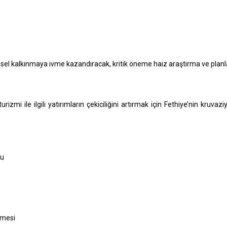
esel kalkınmaya ivme kazandıracak, kritik öneme haiz araştırma ve planl
 turizmi ile ilgili yatırımların çekiciliğini artırmak için Fethiye’nin kruv
ru
nmesi