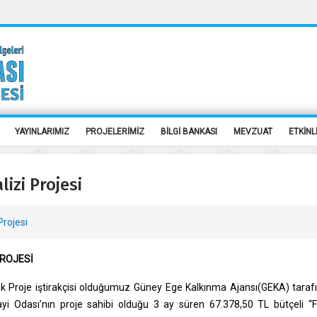
YAYINLARIMIZ
PROJELERİMİZ
BİLGİ BANKASI
MEVZUAT
ETKİNL
izi Projesi
Projesi
PROJESİ
k Proje iştirakçisi olduğumuz Güney Ege Kalkınma Ajansı(GEKA) tarafı
 Odası’nın proje sahibi olduğu 3 ay süren 67.378,50 TL bütçeli “Fet