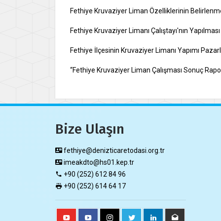
Fethiye Kruvaziyer Liman Özelliklerinin Belirlenm
Fethiye Kruvaziyer Limanı Çalıştayı'nın Yapılması
Fethiye İlçesinin Kruvaziyer Limanı Yapımı Pazar
“Fethiye Kruvaziyer Liman Çalışması Sonuç Rapo
Bize Ulaşın
fethiye@denizticaretodasi.org.tr
imeakdto@hs01.kep.tr
+90 (252) 612 84 96
+90 (252) 614 64 17​