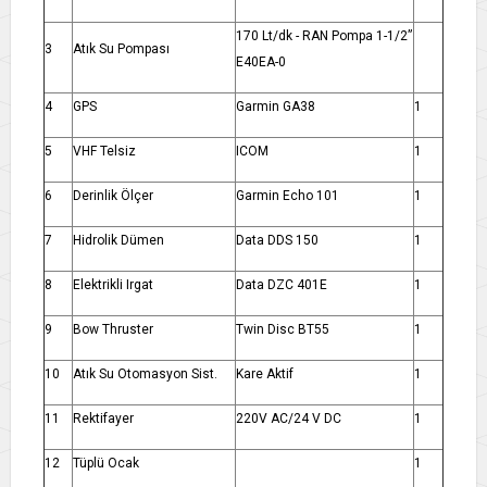
170 Lt/dk - RAN Pompa 1-1/2”
3
Atık Su Pompası
E40EA-0
4
GPS
Garmin GA38
1
5
VHF Telsiz
ICOM
1
6
Derinlik Ölçer
Garmin Echo 101
1
7
Hidrolik Dümen
Data DDS 150
1
8
Elektrikli Irgat
Data DZC 401E
1
9
Bow Thruster
Twin Disc BT55
1
10
Atık Su Otomasyon Sist.
Kare Aktif
1
11
Rektifayer
220V AC/24 V DC
1
12
Tüplü Ocak
1