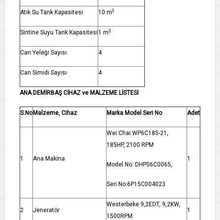
3
Atık Su Tank Kapasitesi
10 m
3
Sintine Suyu Tank Kapasitesi
1 m
Can Yeleği Sayısı
4
Can Simidi Sayısı
4
ANA DEMİRBAŞ CİHAZ ve MALZEME LİSTESİ
S.No
Malzeme, Cihaz
Marka Model Seri No
Adet
Wei Chai WP6C185-21,
185HP, 2100 RPM
1
Ana Makina
1
Model No: DHP06C0065,
Seri No:6P15C004023
Westerbeke 9,2EDT, 9,2KW,
2
Jeneratör
1
1500RPM