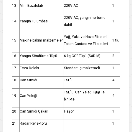
13
Mini Buzdolabı
220V AC
1
220V AC, yangın hortumu
14
Yangın Tulumbası
1
dahil
Yağ, Yakıt ve Hava Fitreleri,
15
Makine bakım malzemeleri
1 tk.
Takım Çantası ve El aletleri
2
16
Yangın Söndürme Tüpü
6 kg CO
Tüpü (SADİM)
2
17
Ecza Dolabı
Standart iç malzemeli
1
18
Can Simidi
TSE’li
4
TSE’li, Can Yeleği Işığı ile
19
Can Yeleği
4
birlikte
20
Can Simidi Çakarı
Flaşör
1
21
Radar Reflektörü
1