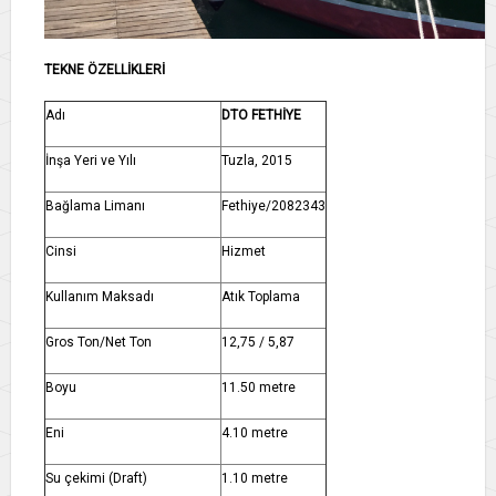
TEKNE ÖZELLİKLERİ
Adı
DTO FETHİYE
İnşa Yeri ve Yılı
Tuzla, 2015
Bağlama Limanı
Fethiye/2082343
Cinsi
Hizmet
Kullanım Maksadı
Atık Toplama
Gros Ton/Net Ton
12,75 / 5,87
Boyu
11.50 metre
Eni
4.10 metre
Su çekimi (Draft)
1.10 metre