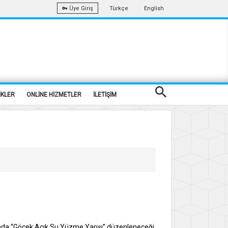
Türkçe
English
Üye Giriş
İKLER
ONLİNE HİZMETLER
İLETİŞİM
ında “Göcek Açık Su Yüzme Yarışı” düzenleneceği