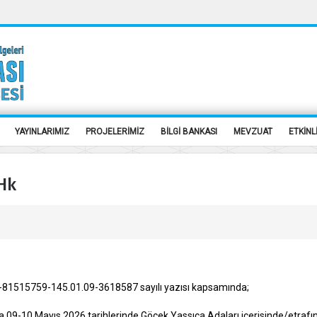
YAYINLARIMIZ
PROJELERİMİZ
BİLGİ BANKASI
MEVZUAT
ETKİNL
 Hk
 E-81515759-145.01.09-3618587 sayılı yazısı kapsamında;
 09-10 Mayıs 2026 tarihlerinde Göcek Yassıca Adaları içerisinde/etraf