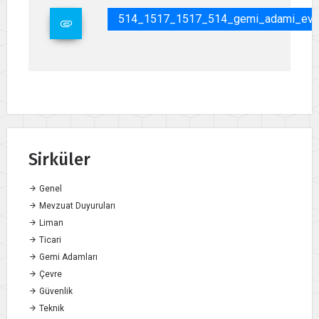
514_1517_1517_514_gemi_adami_evrakl
Sirküler
Genel
Mevzuat Duyuruları
Liman
Ticari
Gemi Adamları
Çevre
Güvenlik
Teknik