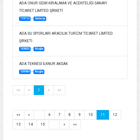
ADA ONUR GEMİ KİRALAMA VE ACENTELİĞİ SANAYİ
TİCARET LİMİTED ŞİRKETİ
-
119112
Sakarya
ADA SU SPORLARI ARACILIK TURİZM TİCARET LİMİTED
ŞİRKETİ
-
103832
Muğla
ADA TEKNESİ İLKNUR AKSAK
-
109984
Muğla
««
«
1
»
»»
««
«
…
6
7
8
9
10
11
12
13
14
15
…
»
»»