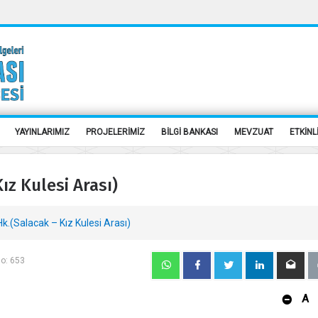
YAYINLARIMIZ
PROJELERİMİZ
BİLGİ BANKASI
MEVZUAT
ETKİNL
ız Kulesi Arası)
k.(Salacak – Kız Kulesi Arası)
No: 653
A