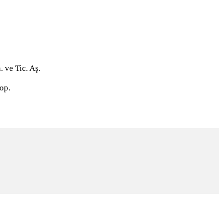
z. Hiz. İnş. San. ve Tic. Aş.
op.