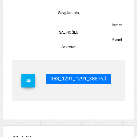
Saygılarımla,
İsmet
SALİHOĞLU
Genel
Sekreter
388_1291_1291_388.pdf