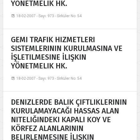
YÖNETMELIK HK.
18-02-2007 - Sayı: 973 - Sirküler No: 54
GEMI TRAFIK HIZMETLERI
SISTEMLERININ KURULMASINA VE
İŞLETILMESINE İLIŞKIN
YÖNETMELIK HK.
18-02-2007 - Sayı: 973 - Sirküler No: 54
DENIZLERDE BALIK ÇIFTLIKLERININ
KURULAMAYACAĞI HASSAS ALAN
NITELIĞINDEKI KAPALI KOY VE
KÖRFEZ ALANLARININ
BELIRLENMESINE İLIŞKIN