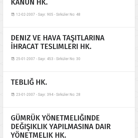
KANUN HK.
12-02-2007 - Sayı: 905 - Sirküler No: 48
DENIZ VE HAVA TAŞITLARINA
İHRACAT TESLIMLERI HK.
25-01-2007 - Sayı: 453 - Sirküler No: 30
TEBLIĞ HK.
23-01-2007 - Sayı: 394 - Sirküler No: 28
GÜMRÜK YÖNETMELIĞINDE
DEĞIŞIKLIK YAPILMASINA DAIR
YÖNETMELIK HK.