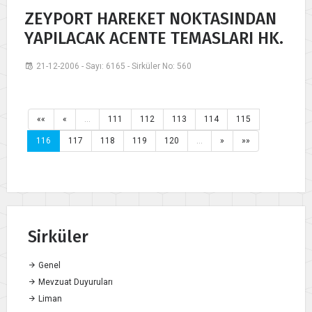
ZEYPORT HAREKET NOKTASINDAN
YAPILACAK ACENTE TEMASLARI HK.
21-12-2006 - Sayı: 6165 - Sirküler No: 560
««
«
…
111
112
113
114
115
116
117
118
119
120
…
»
»»
Sirküler
Genel
Mevzuat Duyuruları
Liman