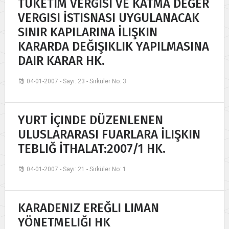
TÜKETIM VERGISI VE KATMA DEĞER
VERGISI İSTISNASI UYGULANACAK
SINIR KAPILARINA İLIŞKIN
KARARDA DEĞIŞIKLIK YAPILMASINA
DAIR KARAR HK.
04-01-2007 - Sayı: 23 - Sirküler No: 3
YURT İÇINDE DÜZENLENEN
ULUSLARARASI FUARLARA İLIŞKIN
TEBLIĞ İTHALAT:2007/1 HK.
04-01-2007 - Sayı: 21 - Sirküler No: 1
KARADENIZ EREĞLI LIMAN
YÖNETMELIĞI HK