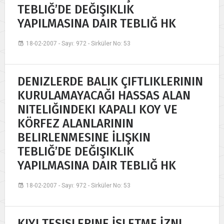
TEBLIĞ’DE DEĞIŞIKLIK
YAPILMASINA DAIR TEBLIĞ HK
18-02-2007 - Sayı: 972 - Sirküler No: 53
DENIZLERDE BALIK ÇIFTLIKLERININ
KURULAMAYACAĞI HASSAS ALAN
NITELIĞINDEKI KAPALI KOY VE
KÖRFEZ ALANLARININ
BELIRLENMESINE İLIŞKIN
TEBLIĞ’DE DEĞIŞIKLIK
YAPILMASINA DAIR TEBLIĞ HK
18-02-2007 - Sayı: 972 - Sirküler No: 53
KIYI TESISLERINE İŞLETME İZNI