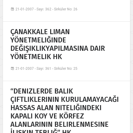
21-01-2007 - Sayı: 362 - Sirküler No: 26
ÇANAKKALE LIMAN
YÖNETMELIĞINDE
DEĞIŞIKLIKYAPILMASINA DAIR
YÖNETMELIK HK
21-01-2007 - Sayı: 361 - Sirküler No: 25
“DENIZLERDE BALIK
ÇIFTLIKLERININ KURULAMAYACAĞI
HASSAS ALAN NITELIĞINDEKI
KAPALI KOY VE KÖRFEZ
ALANLARININ BELIRLENMESINE
İLIŞKIN TEBLIĞ” HK.