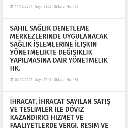
11-12-2007 - Sayı: 5862 - Sirküler No: 496
SAHIL SAĞLIK DENETLEME
MERKEZLERINDE UYGULANACAK
SAĞLIK İŞLEMLERINE İLIŞKIN
YÖNETMELIKTE DEĞIŞIKLIK
YAPILMASINA DAIR YÖNETMELIK
HK.
02-12-2007 - Sayı: 5741 - Sirküler No: 481
İHRACAT, İHRACAT SAYILAN SATIŞ
VE TESLIMLER ILE DÖVIZ
KAZANDIRICI HIZMET VE
FAALIYETLERDE VERGI, RESIM VE