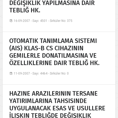
DEĞIŞIKLIK YAPILMASINA DAIR
TEBLIĞ HK.
16-09-2007 - Sayı: 4501 - Sirküler No: 375
OTOMATIK TANIMLAMA SISTEMI
(AIS) KLAS-B CS CIHAZININ
GEMILERLE DONATILMASINA VE
ÖZELLIKLERINE DAIR TEBLIĞ HK.
11-09-2007 - Sayı: 4464 - Sirküler No: 0
HAZINE ARAZILERININ TERSANE
YATIRIMLARINA TAHSISINDE
UYGULANACAK ESAS VE USULLERE
İLIŞKIN TEBLIĞDE DEĞIŞIKLIK