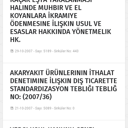
HALINDE MUHBIR VE EL
KOYANLARA İKRAMIYE
ÖDENMESINE İLIŞKIN USUL VE
ESASLAR HAKKINDA YÖNETMELIK
HK.
29-10-2007 - Sayı: 5189 - Sirküler No: 443
AKARYAKIT ÜRÜNLERININ İTHALAT
DENETIMINE İLIŞKIN DIŞ TICARETTE
STANDARDIZASYON TEBLIĞI TEBLIĞ
NO: (2007/36)
21-10-2007 - Sayı: 5089 - Sirküler No: 0