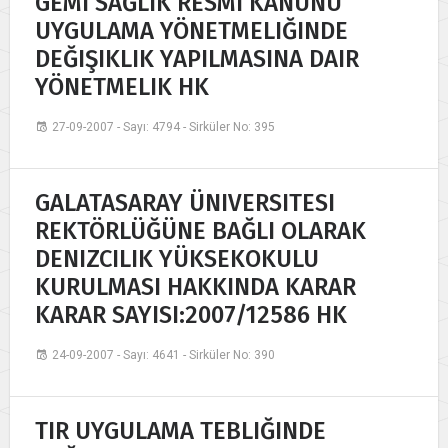
GEMI SAĞLIK RESMI KANUNU
UYGULAMA YÖNETMELIĞINDE
DEĞIŞIKLIK YAPILMASINA DAIR
YÖNETMELIK HK
27-09-2007 - Sayı: 4794 - Sirküler No: 395
GALATASARAY ÜNIVERSITESI
REKTÖRLÜĞÜNE BAĞLI OLARAK
DENIZCILIK YÜKSEKOKULU
KURULMASI HAKKINDA KARAR
KARAR SAYISI:2007/12586 HK
24-09-2007 - Sayı: 4641 - Sirküler No: 390
TIR UYGULAMA TEBLIĞINDE