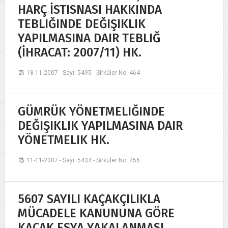
HARÇ İSTISNASI HAKKINDA
TEBLIĞINDE DEĞIŞIKLIK
YAPILMASINA DAIR TEBLIĞ
(İHRACAT: 2007/11) HK.
18-11-2007 - Sayı: 5495 - Sirküler No: 464
GÜMRÜK YÖNETMELIĞINDE
DEĞIŞIKLIK YAPILMASINA DAIR
YÖNETMELIK HK.
11-11-2007 - Sayı: 5434 - Sirküler No: 456
5607 SAYILI KAÇAKÇILIKLA
MÜCADELE KANUNUNA GÖRE
KAÇAK EŞYA YAKALANMASI