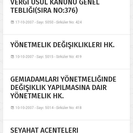
VERGI USUL KANUNU GENEL
TEBLIĞI(SIRA NO:376)
17-10-2007 - Sayı: 5050 - Sirküler No: 424
YÖNETMELIK DEĞIŞIKLIKLERI HK.
10-10-2007 - Sayı: 5015 - Sirküler No: 419
GEMIADAMLARI YÖNETMELIĞINDE
DEĞIŞIKLIK YAPILMASINA DAIR
YÖNETMELIK HK.
10-10-2007 - Sayı: 5014 - Sirküler No: 418
SEYAHAT ACENTELERI