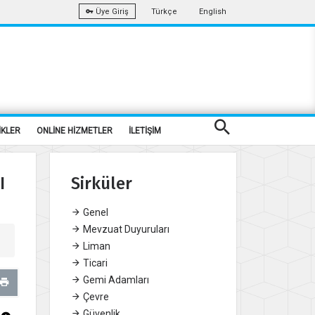
Türkçe
English
Üye Giriş
İKLER
ONLİNE HİZMETLER
İLETİŞİM
I
Sirküler
Genel
Mevzuat Duyuruları
Liman
Ticari
Gemi Adamları
Çevre
Güvenlik