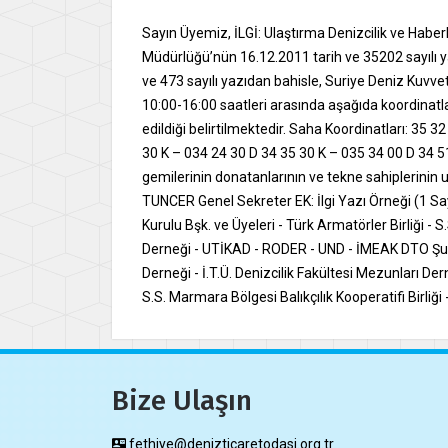
Sayın Üyemiz, İLGİ: Ulaştırma Denizcilik ve Haber
Müdürlüğü’nün 16.12.2011 tarih ve 35202 sayılı yaz
ve 473 sayılı yazıdan bahisle, Suriye Deniz Kuvvetl
10:00-16:00 saatleri arasında aşağıda koordinatla
edildiği belirtilmektedir. Saha Koordinatları: 35 
30 K – 034 24 30 D 34 35 30 K – 035 34 00 D 34 5
gemilerinin donatanlarının ve tekne sahiplerinin uy
TUNCER Genel Sekreter EK: İlgi Yazı Örneği (1 
Kurulu Bşk. ve Üyeleri - Türk Armatörler Birliği -
Derneği - UTİKAD - RODER - UND - İMEAK DTO Şubel
Derneği - İ.T.Ü. Denizcilik Fakültesi Mezunları De
S.S. Marmara Bölgesi Balıkçılık Kooperatifi Birliği
Bize Ulaşın
fethiye@denizticaretodasi.org.tr