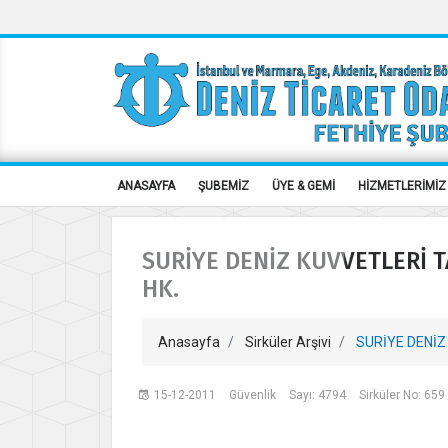
ANASAYFA
ŞUBEMİZ
ÜYE & GEMİ
HİZMETLERİMİZ
SURİYE DENİZ KUVVETLERİ T
HK.
Anasayfa
Sirküler Arşivi
SURİYE DENİZ
15-12-2011
Güvenlik
Sayı: 4794
Sirküler No: 659