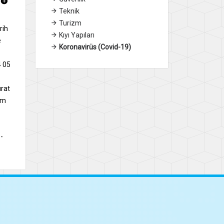
Teknik
Turizm
rih
Kıyı Yapıları
e
Koronavirüs (Covid-19)
4 05
urat
im
-