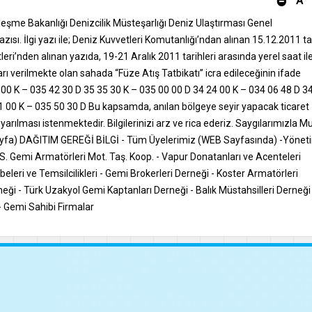
A
leşme Bakanlığı Denizcilik Müsteşarlığı Deniz Ulaştırması Genel
ısı. İlgi yazı ile; Deniz Kuvvetleri Komutanlığı’ndan alınan 15.12.2011 ta
eri’nden alınan yazıda, 19-21 Aralık 2011 tarihleri arasında yerel saat il
rı verilmekte olan sahada “Füze Atış Tatbikatı” icra edileceğinin ifade
32 00 K – 035 42 30 D 35 35 30 K – 035 00 00 D 34 24 00 K – 034 06 48 D 3
1 00 K – 035 50 30 D Bu kapsamda, anılan bölgeye seyir yapacak ticaret
arılması istenmektedir. Bilgilerinizi arz ve rica ederiz. Saygılarımızla M
Sayfa) DAĞITIM GEREĞİ BİLGİ - Tüm Üyelerimiz (WEB Sayfasında) -Yönet
 S.S. Gemi Armatörleri Mot. Taş. Koop. - Vapur Donatanları ve Acenteleri
eri ve Temsilcilikleri - Gemi Brokerleri Derneği - Koster Armatörleri
rneği - Türk Uzakyol Gemi Kaptanları Derneği - Balık Müstahsilleri Derneği 
 - Gemi Sahibi Firmalar