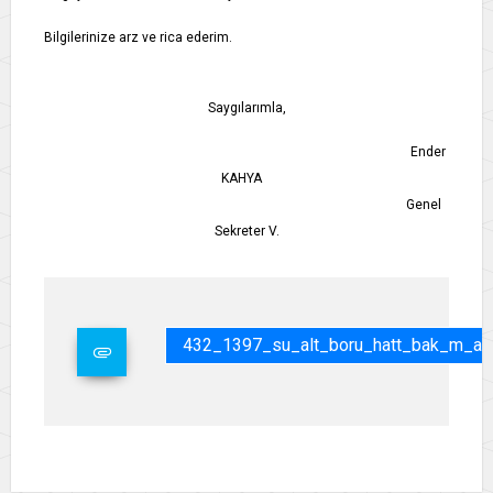
Bilgilerinize arz ve rica ederim.
Saygılarımla,
Ender
KAHYA
Genel
Sekreter V.
432_1397_su_alt_boru_hatt_bak_m_al_