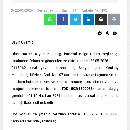
22-05-2026
Genel, Teknik
Sayı: 1397
Sirküler No: 432
A
Sayın Üyemiz,
Ulaştırma ve Altyapı Bakanlığı İstanbul Bölge Liman Başkanlığı
tarafından Odamıza gönderilen ve ekte sunulan 22.05.2026 tarihli
3665962 sayılı yazıda; İstanbul ili, Sarıyer ilçesi, Yeniköy
Mahallesi, Köybaşı Cad. No:107 adresinde bulunan taşınmazın su
altı boru hattının bakımı ve kontrolü amacıyla su altında video ve
fotoğraf çekilmesi işi için
TDS 502(1509968) isimli dalgıç
gemisi
ile 01-10 Haziran 2026 tarihleri arasında çalışma izni talep
edildiği ifade edilmektedir.
Söz konusu çalışmanın belirtilen adreste 01.06.2026-10.06.2026
tarihleri arasında yapılması;