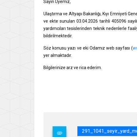
Sayın Üyemiz,
Ulaştırma ve Altyapı Bakanlığı, Kıyı Emniyeti Ge
ve ekte sunulan 03.04.2026 tarihli 405096 sayı
yardımcıları tesislerinden teknik nedenlerle faaliy
bildirilmektedir.
Söz konusu yazı ve eki Odamız web sayfası (
ww
yer almaktadır.
Bilgilerinize arz ve rica ederim.
Say
İsme
Gene
291_1041_seyir_yard_mc