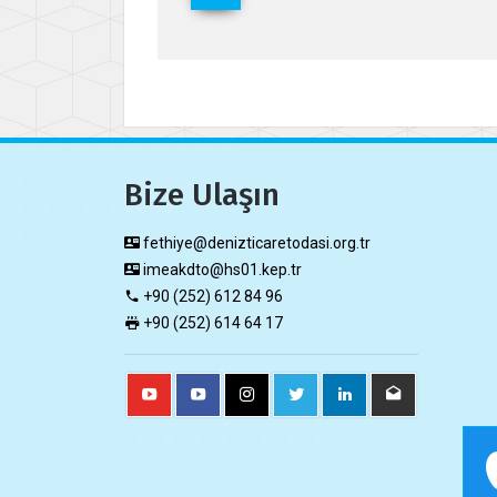
Bize Ulaşın
fethiye@denizticaretodasi.org.tr
imeakdto@hs01.kep.tr
+90 (252) 612 84 96
+90 (252) 614 64 17​