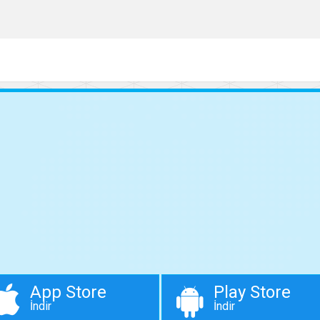
App Store
Play Store
İndir
İndir