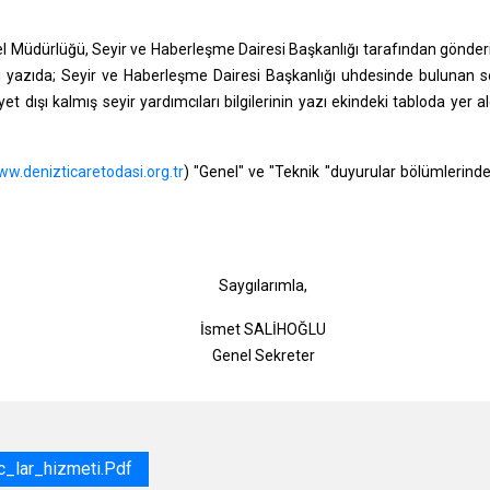
nel Müdürlüğü, Seyir ve Haberleşme Dairesi Başkanlığı tarafından gönder
lı yazıda; Seyir ve Haberleşme Dairesi Başkanlığı uhdesinde bulunan s
et dışı kalmış seyir yardımcıları bilgilerinin yazı ekindeki tabloda yer al
w.denizticaretodasi.org.tr
) "Genel" ve "Teknik "duyurular bölümlerind
gılarımla,
t SALİHOĞLU
l Sekreter
_lar_hizmeti.pdf