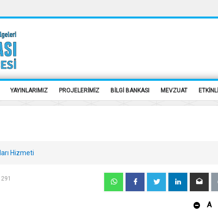
YAYINLARIMIZ
PROJELERİMİZ
BİLGİ BANKASI
MEVZUAT
ETKİNL
ları Hizmeti
: 291
A