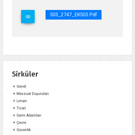
503_2747_EK503.pdf
Sirküler
Genel
Mevzuat Duyuruları
Liman
Ticari
Gemi Adamları
Çevre
Güvenlik