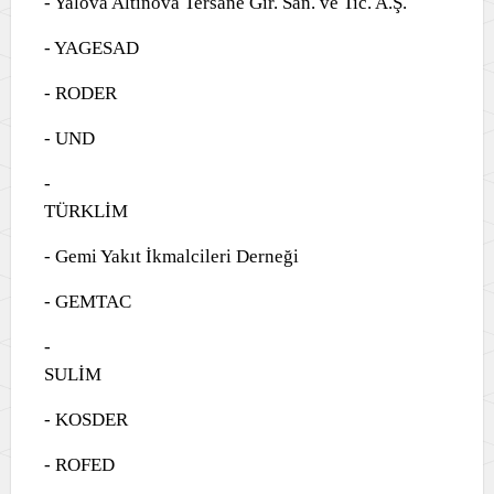
- Yalova Altınova Tersane Gir. San. ve Tic. A.Ş.
- YAGESAD
- RODER
- UND
-
TÜRKLİM
- Gemi Yakıt İkmalcileri Derneği
- GEMTAC
-
SULİ
- KOSDER
- ROFED