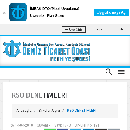
İMEAK DTO (Mobil Uygulama)
Uygulamayı Aç
Ücretsiz - Play Store
Türkçe
English
Üye Giriş
RSO DENETIMLERI
Anasayfa
Sirküler Arşivi
RSO DENETIMLERI
14-04-2010
Güvenlik
Sayı: 1743
Sirküler No: 191