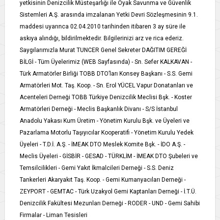
yetkisinin Denizcilik Müsteşarlığı ile Oyak Savunma ve Güvenlik
Sistemleri A.Ş. arasında imzalanan Yetki Devri Sözleşmesinin 9.1.
maddesi uyarınca 02.04.2010 tarihinden itibaren 3 ay süre ile
askıya alındığı, bildirilmektedir. Bilgilerinizi arz ve rica ederiz.
Saygılarımızla Murat TUNCER Genel Sekreter DAĞITIM GEREĞİ
BİLGİ - Tüm Üyelerimiz (WEB Sayfasında) - Sn. Sefer KALKAVAN -
Türk Armatörler Birliği TOBB DTO’ları Konsey Başkanı - S.S. Gemi
Armatörleri Mot. Taş. Koop. - Sn. Erol YÜCEL Vapur Donatanları ve
Acenteleri Derneği TOBB Türkiye Denizcilik Meclisi Bşk. - Koster
Armatörleri Derneği - Meclis Başkanlık Divanı - S/S İstanbul
Anadolu Yakası Kum Üretim - Yönetim Kurulu Bşk. ve Üyeleri ve
Pazarlama Motorlu Taşıyıcılar Kooperatifi - Yönetim Kurulu Yedek
Üyeleri - T.D.İ. A.Ş. - İMEAK DTO Meslek Komite Bşk. - İDO A.Ş. -
Meclis Üyeleri - GİSBİR - GESAD - TÜRKLİM - İMEAK DTO Şubeleri ve
Temsilcilikleri - Gemi Yakıt İkmalcileri Derneği - S.S. Deniz
Tankerleri Akaryakıt Taş. Koop. - Gemi Kumanyacıları Derneği -
ZEYPORT - GEMTAC - Türk Uzakyol Gemi Kaptanları Derneği - İ.T.Ü.
Denizcilik Fakültesi Mezunları Derneği - RODER - UND - Gemi Sahibi
Firmalar - Liman Tesisleri