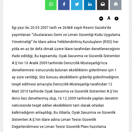
A
İlgi yazı ile; 20.03.2007 tarih ve 26468 sayılı Resmi Gazete’de
yayımlanan “Uluslararası Gemi ve Liman Güvenliği Kodu Uygulama
Yönetmeliği” ile İdare adına Yetkilendirilmiş Kuruluşların (RSO) her
yılda en az bir defa olmak üzere İdare tarafından denetleneceğinin
ifade edildiği, Bu kapsamda, Oyak Savunma ve Güvenlik Sistemleri
A.Ş.’nin 16 Aralık 2009 tarihinde Denizcilik Müsteşarlığı’nca
denetlenmesi sonucunda bulunan eksikliklerin giderilmesi için 1
ay süre verildiği, Söz konusu eksikliklerin giderilip giderilmediğinin
tespit edilmesi amacıyla Denizcilik Müsteşarlığı tarafından 12
Mart 2010 tarihinde Oyak Savunma ve Güvenlik Sistemleri A.Ş.’nin
ikinci kez denetlenmiş olup, 16.12.2009 tarihinde yapılan denetim
neticesinde tespit edilen eksikliklerin tam olarak ortadan
kalkmadığının anlaşıldığı, Bu itibarla, Oyak Savunma ve Güvenlik
Sistemleri A.Ş.’nin İdare adına Liman Tesisi Güvenlik
Değerlendirmesi ve Liman Tesisi Güvenlik Planı hazırlama