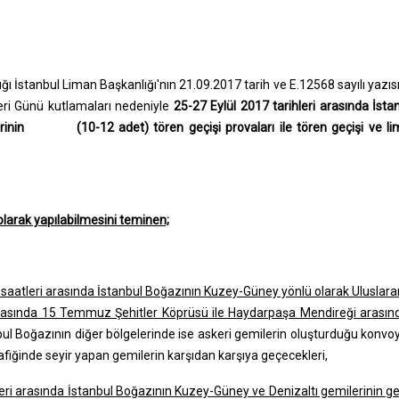
tanbul Liman Başkanlığı'nın 21.09.2017 tarih ve E.12568 sayılı yazısı 
eri Günü kutlamaları nedeniyle
25-27 Eylül 2017 tarihleri arasında İsta
rinin
(10-12 adet) tören geçişi provaları ile tören geçişi ve l
 olarak yapılabilmesini teminen;
saatleri arasında İstanbul Boğazının Kuzey-Güney yönlü olarak Uluslara
 arasında 15 Temmuz Şehitler Köprüsü ile Haydarpaşa Mendireği arasın
ul Boğazının diğer bölgelerinde ise askeri gemilerin oluşturduğu konvo
iğinde seyir yapan gemilerin karşıdan karşıya geçecekleri,
leri arasında İstanbul Boğazının Kuzey-Güney ve Denizaltı gemilerinin ge