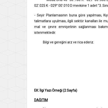
02'.025 K - 029° 00'.010 D mevkiine 1 adet "3. Sını
- Seyir Planlamasının buna göre yapılması, Kı
talimatlara uyulması, ilgili sektör kanalları ile
mal ve çevre emniyetinin sağlanması bakımın
istenmektedir.
Bilgi ve gereğini arz ve rica
Murat T
Genel Se
EK:
İlgi Yazı Örneği (2 Sayfa)
DAĞITIM