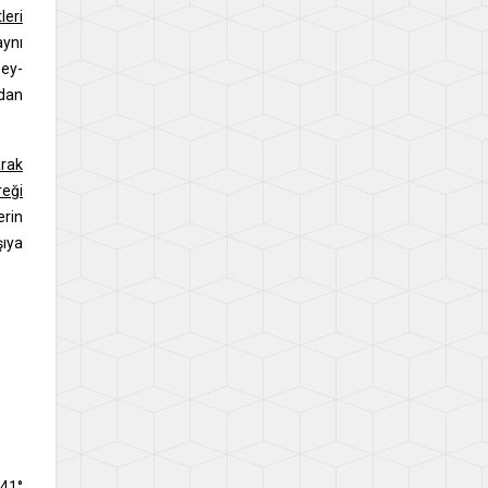
leri
ynı
zey-
ıdan
arak
reği
erin
şıya
 41°