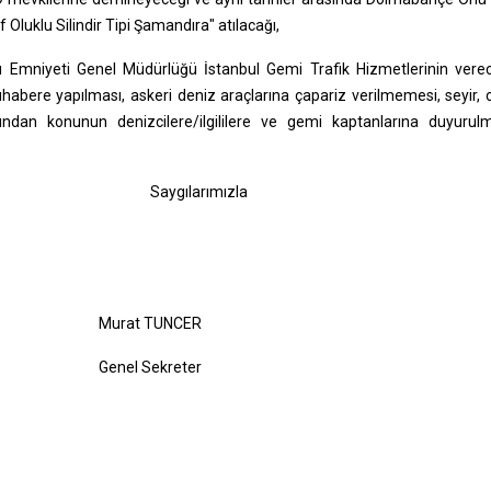
f Oluklu Silindir Tipi Şamandıra" atılacağı,
yı Emniyeti Genel Müdürlüğü İstanbul Gemi Trafik Hizmetlerinin vere
 muhabere yapılması, askeri deniz araçlarına çapariz verilmemesi, seyir, 
dan konunun denizcilere/ilgililere ve gemi kaptanlarına duyurulm
 ederiz. Saygılarımızla
UNCER
kreter