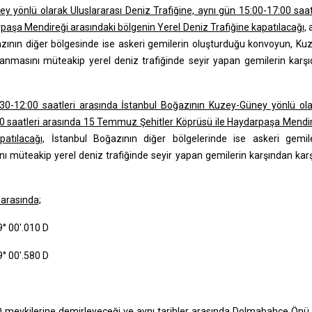
y yönlü olarak Uluslararası Deniz Trafiğine, aynı gün 15:00-17:00 saat
aşa Mendireği arasındaki bölgenin Yerel Deniz Trafiğine kapatılacağı,
a
azının diğer bölgesinde ise askeri gemilerin oluşturduğu konvoyun, Ku
masını müteakip yerel deniz trafiğinde seyir yapan gemilerin karş
0-12:00 saatleri arasında İstanbul Boğazının Kuzey-Güney yönlü ol
:00 saatleri arasında 15 Temmuz Şehitler Köprüsü ile Haydarpaşa Mendi
atılacağı,
İstanbul Boğazının diğer bölgelerinde ise askeri gemil
 müteakip yerel deniz trafiğinde seyir yapan gemilerin karşından kar
 arasında;
° 00'.010 D
° 00'.580 D
D mevkilerine demirleyeceği ve aynı tarihler arasında Dolmabahçe Önü