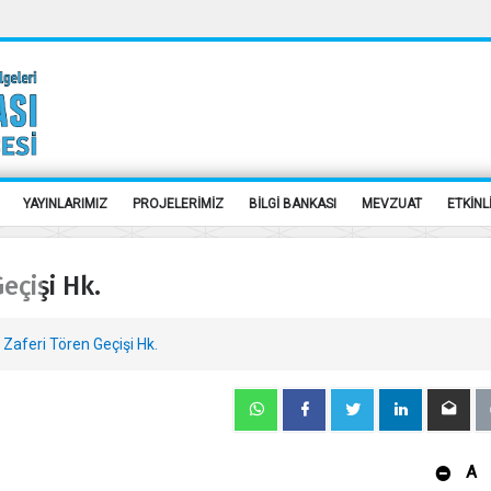
YAYINLARIMIZ
PROJELERİMİZ
BİLGİ BANKASI
MEVZUAT
ETKİNL
eçişi Hk.
Zaferi Tören Geçişi Hk.
A