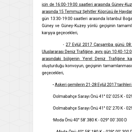
için de 16:00-19:00 saatleri arasında Güney-Kuze
arasında 15 Temmuz Şehitler Köprüsü ile Haydarp
gün 13:30-19:00 saatleri arasında İstanbul Boğ
Güney ve Güney-Kuzey yönlü geçişinin tamamlan
karşıya geçecekleri,
-
27 Eylül 2017 Çarşamba günü 08:3
Uluslararası Deniz Trafiğine, aynı gün 10:40-12
arasındaki bölgenin Yerel Deniz Trafiğine kap
oluşturduğu konvoyun, geçişinin tamamlanmasını
geçecekleri,
-
Askeri gemilerin 21-28 Eylül 2017 tarihleri
·
Dolmabahçe Sarayı Önü 41° 02'.025 K - 029
·
Dolmabahçe Sarayı Önü 41° 02'.270 K - 029
·
Moda Önü 40° 58'.380 K - 029° 00'.300 D
·
Moda Önü 40° 58'.180 K - 029° 00'.300 