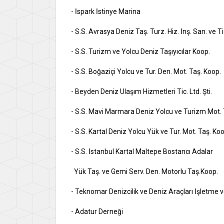
- İspark İstinye Marina
- S.S. Avrasya Deniz Taş. Turz. Hiz. İnş. San. ve Ti
- S.S. Turizm ve Yolcu Deniz Taşıyıcılar Koop.
- S.S. Boğaziçi Yolcu ve Tur. Den. Mot. Taş. Koop.
- Beyden Deniz Ulaşım Hizmetleri Tic. Ltd. Şti.
- S.S. Mavi Marmara Deniz Yolcu ve Turizm Mot. 
- S.S. Kartal Deniz Yolcu Yük ve Tur. Mot. Taş. Koo
- S.S. İstanbul Kartal Maltepe Bostancı Adalar
Yük Taş. ve Gemi Serv. Den. Motorlu Taş.Koop.
- Teknomar Denizcilik ve Deniz Araçları İşletme ve
- Adatur Derneği