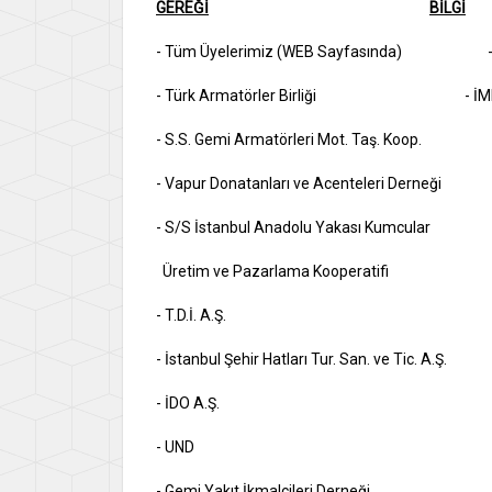
GEREĞİ
BİLGİ
- Tüm Üyelerimiz (WEB Sayfasında) - 
- Türk Armatörler Birliği - İMEAK D
- S.S. Gemi Armatörle
- Vapur Donatanları ve Acenteleri Derneğ
- S/S İstanbul Anadolu Yakası Kumcular
Üretim ve Pazarlama Kooperatif
- T.D.İ. A.Ş.
- İstanbul Şehir Hatları Tur. San. ve Tic. A.Ş
- İDO A.Ş.
- UND
- Gemi Yakıt İkmalcileri Derneği