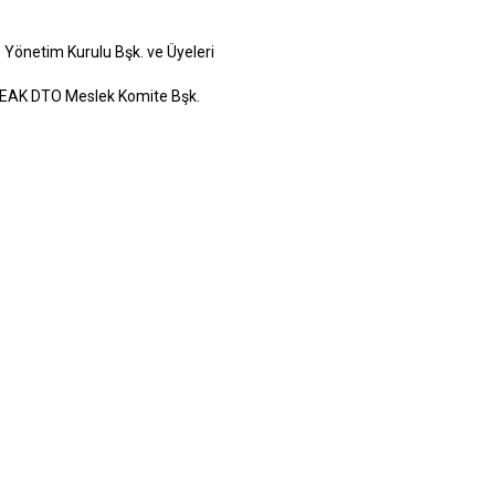
Yönetim Kurulu Bşk. ve Üyeleri
TO Meslek Komite Bşk.
ri Mot. Taş. Koop.
i
i
.