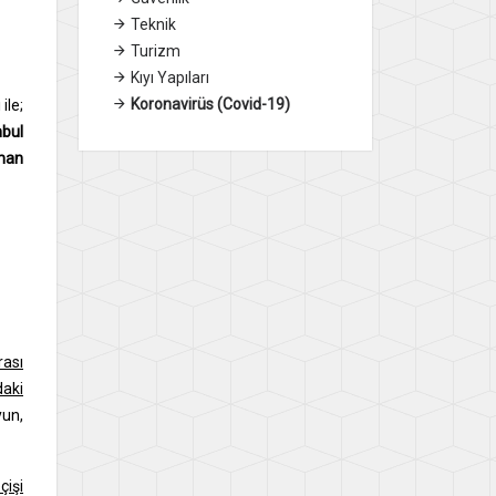
Teknik
Turizm
Kıyı Yapıları
Koronavirüs (Covid-19)
ile;
nbul
iman
rası
daki
yun,
çişi