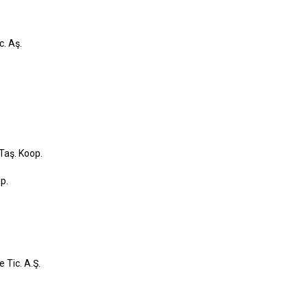
c. Aş.
Taş. Koop.
p.
 Tic. A.Ş.