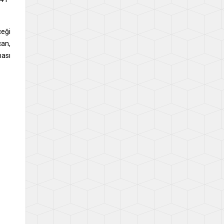
ceği
can,
ası