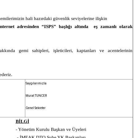
milerimizin hali hazırdaki güvenlik seviyelerine ilişkin
internet adresinden “ISPS” başlığı altında
eş zamanlı olarak
kında gemi sahipleri, işleticileri, kaptanları ve acentelerinin
 ederiz.
Saygılarımızla
Murat TUNCER
Genel Sekreter
BİLGİ
- Yönetim Kurulu Başkan ve Üyeleri
- İMEAK DTO Şube YK Başkanları