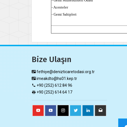
- Gemi Mühendisleri Odası
- Acenteler
- Gemi Sahipleri
Bize Ulaşın
fethiye@denizticaretodasi.org.tr
imeakdto@hs01.kep.tr
+90 (252) 612 84 96
+90 (252) 614 64 17​