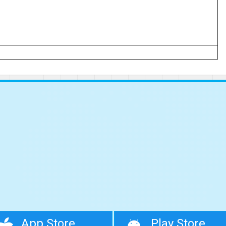
App Store
Play Store