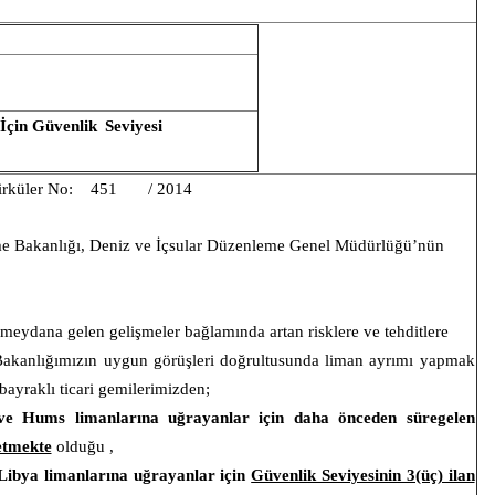
 İçin Güvenlik
Seviyesi
irküler No:
451
/ 2014
şme Bakanlığı, Deniz ve İçsular Düzenleme Genel Müdürlüğü’nün
meydana gelen gelişmeler bağlamında artan risklere ve tehditlere
ri Bakanlığımızın uygun görüşleri doğrultusunda liman ayrımı yapmak
ayraklı ticari gemilerimizden;
 ve Hums limanlarına uğrayanlar için daha önceden süregelen
etmekte
olduğu ,
 Libya limanlarına uğrayanlar için
Güvenlik Seviyesinin 3(üç) ilan