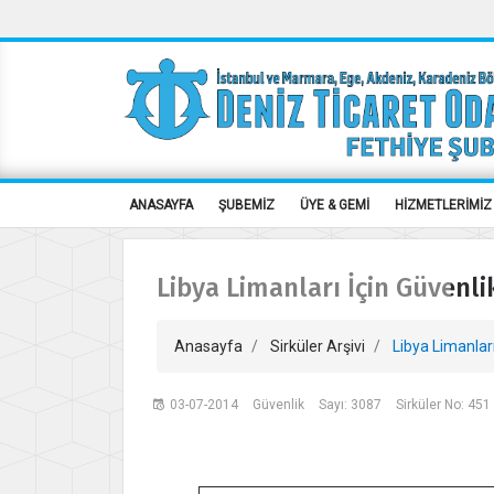
ANASAYFA
ŞUBEMİZ
ÜYE & GEMİ
HİZMETLERİMİZ
Libya Limanları İçin Güvenl
Anasayfa
Sirküler Arşivi
Libya Limanlar
03-07-2014
Güvenlik
Sayı: 3087
Sirküler No: 451