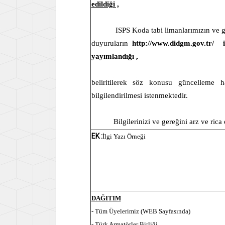
edildiği ,
ISPS Koda tabi limanlarımızın ve ge
duyuruların
http://www.didgm.gov.tr/
yayımlandığı ,
beliritilerek söz konusu güncelleme hak
bilgilendirilmesi istenmektedir.
Bilgilerinizi ve gereğini arz ve rica
EK :
İlgi Yazı Örneği
DAĞITIM
- Tüm Üyelerimiz (WEB Sayfasında)
- Türk Armatörler Birliği