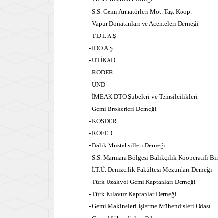
- S.S. Gemi Armatörleri Mot. Taş. Koop.
- Vapur Donatanları ve Acenteleri Derneği
- T.D.İ. A.Ş
- İDO A.Ş.
- UTİKAD
- RODER
- UND
- İMEAK DTO Şubeleri ve Temsilcilikleri
- Gemi Brokerleri Derneği
- KOSDER
- ROFED
- Balık Müstahsilleri Derneği
- S.S. Marmara Bölgesi Balıkçılık Kooperatifi Bir
- İ.T.Ü. Denizcilik Fakültesi Mezunları Derneği
- Türk Uzakyol Gemi Kaptanları Derneği
- Türk Kılavuz Kaptanlar Derneği
- Gemi Makineleri İşletme Mühendisleri Odası