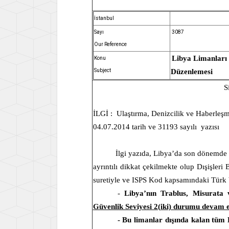
İstanbul
Sayı
3087
Our Reference
Libya Limanları
Konu
Subject
Düzenlemesi
S
İLGİ :
Ulaştırma, Denizcilik ve Haberle
04.07.2014 tarih ve 31193 sayılı
yazısı
İlgi yazıda, Libya’da son dönemde 
ayrıntılı dikkat çekilmekte olup Dışişle
suretiyle ve ISPS Kod kapsamındaki Türk b
-
Libya’nın Trablus, Misurata
Güvenlik Seviyesi 2(iki) durumu devam 
- Bu limanlar dışında kalan tüm