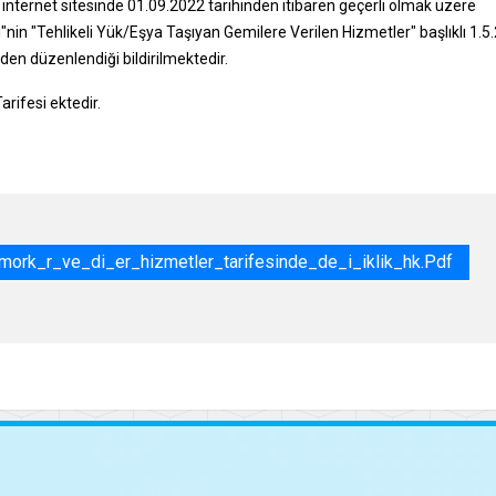
nternet sitesinde 01.09.2022 tarihinden itibaren geçerli olmak üzere
"nin "Tehlikeli Yük/Eşya Taşıyan Gemilere Verilen Hizmetler" başlıklı 1.5.
den düzenlendiği bildirilmektedir.
rifesi ektedir.
ork_r_ve_di_er_hizmetler_tarifesinde_de_i_iklik_hk.pdf