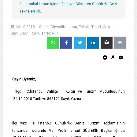
İstanbul Liman İçinde Faaliyet Gösteren Günübirlik Gezi
Tekneleri Hk.
23-10-2018
Genel, Güvenlik, Liman, Teknik, Ticari, Çevre
Sayı: 3457
Sirküler No: 617
A
Sayın Üyemiz,
İlgi: T.C.İstanbul Valiliği İl Kültür ve Turizm Müdürlüğü'nün
24.10.2018 Tarih ve 865121 Sayılı Yazısı.
İlgi yazı ile; İstanbul Günübirlik Deniz Turizmi Toplantısının
turizmden sorumlu Vali Yrd.Sn.İsmail GÜLTEKİN Başkanlığında