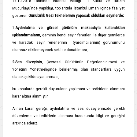
17.10.2018 tarihinde İstanbul Valiliği İl Kültür ve Turizm
Müdürlüğü'nde yapıldığı, toplantıda İstanbul Liman içinde faaliyet
gösteren
Günübirlik Gezi Teknelerinin yapacak oldukları seyirlerde;
1-
Aydınlatma ve görsel görünüm maksadıyla kullandıkları
ışıklandırmaların,
geminin kendi seyir fenerleri ile diğer gemilerde
ve karadaki seyir fenerlerinin (yardımcılarının) görünümünü
olumsuz etkilemeyecek şekilde donatılması,
2
-
Ses düzeyinin
, Çevresel Gürültünün Değerlendirilmesi ve
Yönetimi Yönetmeliğinde belirlenmiş olan standartlara uygun
olacak şekilde ayarlanması,
bu konularda gerekli duyuruların yapılması ve tedbirlerin alınması
karar altına alınmıştır.
Alınan karar gereği, aydınlatma ve ses düzeylerinizde gerekli
düzenleme ve tedbirlerin alınması hususunda bilgi ve gereğini
arz/rica ederiz.