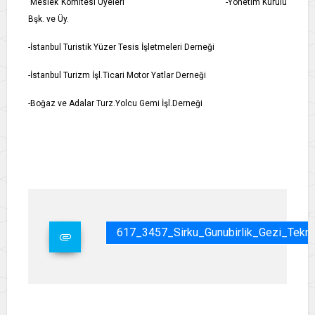
Meslek Komitesi Üyeleri -Yönetim Kurulu
Bşk. ve Üy.
-İstanbul Turistik Yüzer Tesis İşletmeleri Derneği
-İstanbul Turizm İşl.Ticari Motor Yatlar Derneği
-Boğaz ve Adalar Turz.Yolcu Gemi İşl.Derneği
617_3457_Sirku_Gunubirlik_Gezi_Tekne