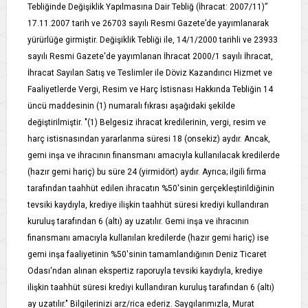
Tebliğinde Değişiklik Yapılmasına Dair Tebliğ (İhracat: 2007/11)”
17.11.2007 tarih ve 26703 sayılı Resmi Gazete’de yayımlanarak
yürürlüğe girmiştir. Değişiklik Tebliği ile, 14/1/2000 tarihli ve 23933
sayılı Resmi Gazete'de yayımlanan İhracat 2000/1 sayılı İhracat,
İhracat Sayılan Satış ve Teslimler ile Döviz Kazandırıcı Hizmet ve
Faaliyetlerde Vergi, Resim ve Harç İstisnası Hakkında Tebliğin 14
üncü maddesinin (1) numaralı fıkrası aşağıdaki şekilde
değiştirilmiştir. "(1) Belgesiz ihracat kredilerinin, vergi, resim ve
harç istisnasından yararlanma süresi 18 (onsekiz) aydır. Ancak,
gemi inşa ve ihracının finansmanı amacıyla kullanılacak kredilerde
(hazır gemi hariç) bu süre 24 (yirmidört) aydır. Ayrıca; ilgili firma
tarafından taahhüt edilen ihracatın %50'sinin gerçekleştirildiğinin
tevsiki kaydıyla, krediye ilişkin taahhüt süresi krediyi kullandıran
kuruluş tarafından 6 (altı) ay uzatılır. Gemi inşa ve ihracının
finansmanı amacıyla kullanılan kredilerde (hazır gemi hariç) ise
gemi inşa faaliyetinin %50'sinin tamamlandığının Deniz Ticaret
Odası'ndan alınan ekspertiz raporuyla tevsiki kaydıyla, krediye
ilişkin taahhüt süresi krediyi kullandıran kuruluş tarafından 6 (altı)
ay uzatılır." Bilgilerinizi arz/rica ederiz. Saygılarımızla, Murat