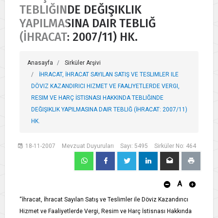
TEBLIĞINDE DEĞIŞIKLIK
YAPILMASINA DAIR TEBLIĞ
(İHRACAT: 2007/11) HK.
Anasayfa
Sirküler Arşivi
İHRACAT, İHRACAT SAYILAN SATIŞ VE TESLIMLER ILE
DÖVIZ KAZANDIRICI HIZMET VE FAALIYETLERDE VERGI,
RESIM VE HARÇ İSTISNASI HAKKINDA TEBLIĞINDE
DEĞIŞIKLIK YAPILMASINA DAIR TEBLIĞ (İHRACAT: 2007/11)
HK.
18-11-2007
Mevzuat Duyuruları
Sayı: 5495
Sirküler No: 464
A
“İhracat, İhracat Sayılan Satış ve Teslimler ile Döviz Kazandırıcı
Hizmet ve Faaliyetlerde Vergi, Resim ve Harç İstisnası Hakkında