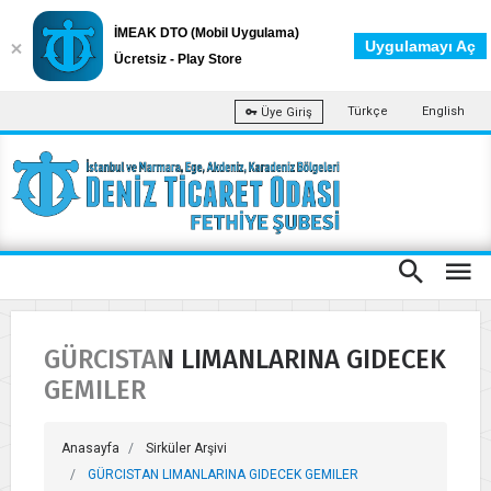
İMEAK DTO (Mobil Uygulama)
Uygulamayı Aç
Ücretsiz - Play Store
Türkçe
English
Üye Giriş
GÜRCISTAN LIMANLARINA GIDECEK
GEMILER
Anasayfa
Sirküler Arşivi
GÜRCISTAN LIMANLARINA GIDECEK GEMILER