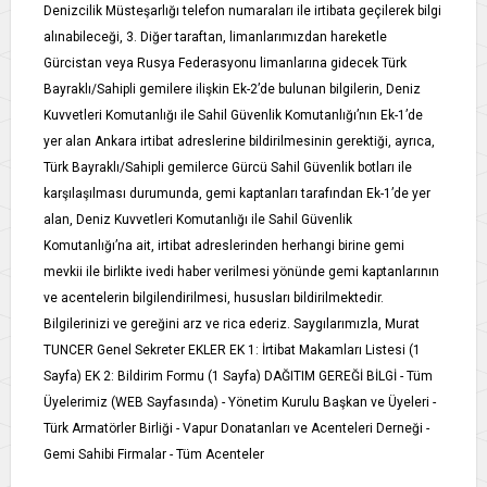
Denizcilik Müsteşarlığı telefon numaraları ile irtibata geçilerek bilgi
alınabileceği, 3. Diğer taraftan, limanlarımızdan hareketle
Gürcistan veya Rusya Federasyonu limanlarına gidecek Türk
Bayraklı/Sahipli gemilere ilişkin Ek-2’de bulunan bilgilerin, Deniz
Kuvvetleri Komutanlığı ile Sahil Güvenlik Komutanlığı’nın Ek-1’de
yer alan Ankara irtibat adreslerine bildirilmesinin gerektiği, ayrıca,
Türk Bayraklı/Sahipli gemilerce Gürcü Sahil Güvenlik botları ile
karşılaşılması durumunda, gemi kaptanları tarafından Ek-1’de yer
alan, Deniz Kuvvetleri Komutanlığı ile Sahil Güvenlik
Komutanlığı’na ait, irtibat adreslerinden herhangi birine gemi
mevkii ile birlikte ivedi haber verilmesi yönünde gemi kaptanlarının
ve acentelerin bilgilendirilmesi, hususları bildirilmektedir.
Bilgilerinizi ve gereğini arz ve rica ederiz. Saygılarımızla, Murat
TUNCER Genel Sekreter EKLER EK 1: İrtibat Makamları Listesi (1
Sayfa) EK 2: Bildirim Formu (1 Sayfa) DAĞITIM GEREĞİ BİLGİ - Tüm
Üyelerimiz (WEB Sayfasında) - Yönetim Kurulu Başkan ve Üyeleri -
Türk Armatörler Birliği - Vapur Donatanları ve Acenteleri Derneği -
Gemi Sahibi Firmalar - Tüm Acenteler