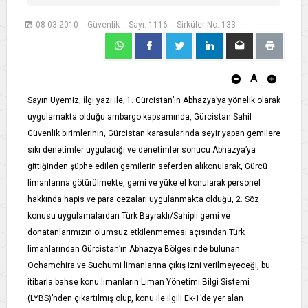
08-03-2010
Güvenlik
Sayı: 1116
Sirküler No: 133
A
Sayın Üyemiz, İlgi yazı ile; 1. Gürcistan’ın Abhazya’ya yönelik olarak
uygulamakta olduğu ambargo kapsamında, Gürcistan Sahil
Güvenlik birimlerinin, Gürcistan karasularında seyir yapan gemilere
sıkı denetimler uyguladığı ve denetimler sonucu Abhazya’ya
gittiğinden şüphe edilen gemilerin seferden alıkonularak, Gürcü
limanlarına götürülmekte, gemi ve yüke el konularak personel
hakkında hapis ve para cezaları uygulanmakta olduğu, 2. Söz
konusu uygulamalardan Türk Bayraklı/Sahipli gemi ve
donatanlarımızın olumsuz etkilenmemesi açısından Türk
limanlarından Gürcistan’ın Abhazya Bölgesinde bulunan
Ochamchira ve Suchumi limanlarına çıkış izni verilmeyeceği, bu
itibarla bahse konu limanların Liman Yönetimi Bilgi Sistemi
(LYBS)’nden çıkartılmış olup, konu ile ilgili Ek-1’de yer alan