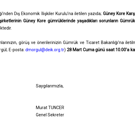
iği’nden Dış Ekonomik İlişkiler Kurulu’na iletilen yazıda;
Güney Kore Karşıl
irketlerinin Güney Kore gümrüklerinde yaşadıkları sorunların Gümrü
ktedir.
arınızın, görüş ve önerilerinizin Gümrük ve Ticaret Bakanlığı’na ileti
orgül; E-posta:
dmorgul@deik.org.tr
)
28 Mart Cuma günü saat 10.00’a k
Saygılarımızla,
Murat TUNCER
Genel Sekreter