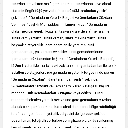
sınavları ise zabitan sınıfı gemiadamları sınavlarına ilave olarak
İdarenin öngördüğü yer ve tarihlerde GASM tarafından yapılır.”
şeklinde 2- “Gemiadamı Yeterlik Belgesi ve Gemiadamı Cüzdanı
Verilmesi” başlıklı 51. maddesinin birinci fıkrası: “Gemiadamı
olabilmek için gerekli koşulları taşıyan kişilerden; a) Tayfalar ile
sınırlı vardiya zabiti, sınırlı kaptan, sınırlı makine zabiti, sınırlı
başmakinist yeterlikli gemiadamları ile yardımcı sınıf
gemiadamları, yat kaptanı ve balıkçı sınıfı gemiadamlarına
gemiadamı cüzdanından bağımsız "Gemiadamı Yeterlik Belgesi",
b) Sınırlı yeterlikler haricindeki zabitan sınıfı gemiadamları ile telsiz
zabitleri ve stajyerlere ise gemiadamı yeterlik belgesini de içeren
"Gemiadamı Cüzdan"ı, İdare tarafından verilir.” şeklinde,
3-“Gemiadamı Cüzdanı ve Gemiadamı Yeterlik Belgesi” başlıklı 80.
maddesi Türk Gemiadamları Kütüğüne kayıt edilen, 51 inci
maddede belirtilen yeterlik seviyesine göre gemiadamı cüzdanı
alacak olan gemiadamına, harcı alındıktan sonra bölge müdürlüğü
tarafından gemiadamı yeterlik belgesini de içerecek şekilde
düzenlenen, fotoğraflı ve Türkçe ve İngilizce olarak düzenlenmiş
beş yıl süreli gemiadamı cüzdanı verilir. Gemiadamı cüzdanı