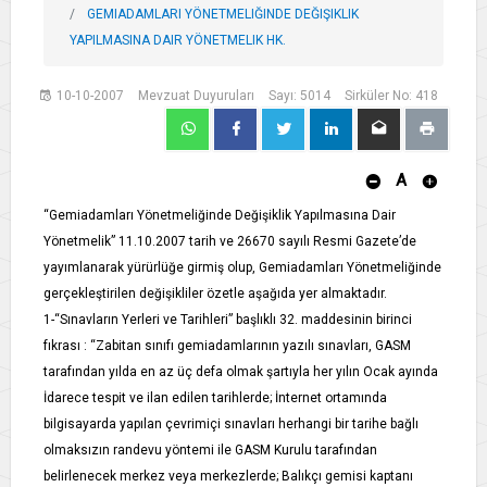
GEMIADAMLARI YÖNETMELIĞINDE DEĞIŞIKLIK
YAPILMASINA DAIR YÖNETMELIK HK.
10-10-2007
Mevzuat Duyuruları
Sayı: 5014
Sirküler No: 418
A
“Gemiadamları Yönetmeliğinde Değişiklik Yapılmasına Dair
Yönetmelik” 11.10.2007 tarih ve 26670 sayılı Resmi Gazete’de
yayımlanarak yürürlüğe girmiş olup, Gemiadamları Yönetmeliğinde
gerçekleştirilen değişikliler özetle aşağıda yer almaktadır.
1-“Sınavların Yerleri ve Tarihleri” başlıklı 32. maddesinin birinci
fıkrası : “Zabitan sınıfı gemiadamlarının yazılı sınavları, GASM
tarafından yılda en az üç defa olmak şartıyla her yılın Ocak ayında
İdarece tespit ve ilan edilen tarihlerde; İnternet ortamında
bilgisayarda yapılan çevrimiçi sınavları herhangi bir tarihe bağlı
olmaksızın randevu yöntemi ile GASM Kurulu tarafından
belirlenecek merkez veya merkezlerde; Balıkçı gemisi kaptanı