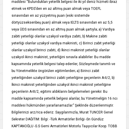
maddesi “Bulundukları yeterlik belgesi ile iki yıl deniz hizmeti ibraz
etmek ve KPDS’den en az altmış puan almak veya TOEFL
sınavından en az yüzyetmiş puan (eski sistemde
dörtyüzseksenbeş puan) almak veya IELTS sınavından en az 5,5
veya ÜDS sınavından en az altmış puan almak şartıyla; a) Vardiya
zabiti yeterliği olanlar uzakyol vardiya zabiti, b) Makine zabiti
yeterliği olanlar uzakyol vardiya makinisti, c) Birinci zabit yeterliği
olanlar uzakyol birinci zabiti, d) İkinci makinist yeterliği olanlar
uzakyol ikinci makinist, yeterliğini sınavla alabilirler. Bu madde
kapsamında yeterlik belgesi talep edenler, Sözleşmede tanımlı ve
bu Yönetmelikte öngörülen eğitimlerden; a) Birinci zabit
yeterliğinden uzakyol birinci zabiti yeterliğine geçenlerin A-II/2, b)
İkinci makinist yeterliğinden uzakyol ikinci makinist yeterliğine
geçenlerin A-III/2, eğitimi aldıklarını belgelemeleri gerekir. Bu
madde kapsamında yeterlik belgesi alanlar, bu Yönetmeliğin 16 ncı
maddesi hükmünden yararlanamazlar.” Şeklinde düzenlenmiştir.
Bilgilerinizi arz/rica ederiz. Saygılarımızla, Murat TUNCER Genel
Sekreter DAĞITIM: Bilgi: -Türk Armatörler Birliği -Sn Gündüz
KAPTANOĞLU -S.S Gemi Armatörleri Motorlu Taşıyıcılar Koop. TOBB