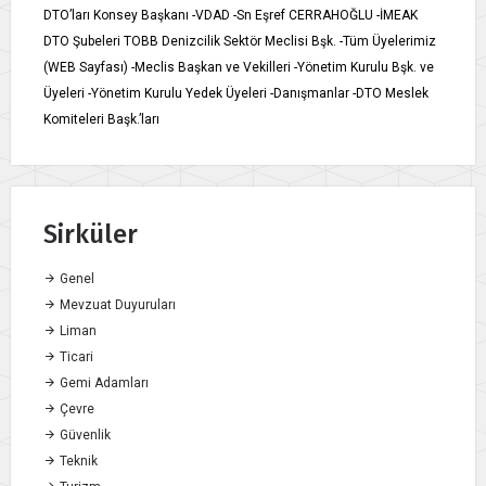
DTO’ları Konsey Başkanı -VDAD -Sn Eşref CERRAHOĞLU -İMEAK
DTO Şubeleri TOBB Denizcilik Sektör Meclisi Bşk. -Tüm Üyelerimiz
(WEB Sayfası) -Meclis Başkan ve Vekilleri -Yönetim Kurulu Bşk. ve
Üyeleri -Yönetim Kurulu Yedek Üyeleri -Danışmanlar -DTO Meslek
Komiteleri Başk.’ları
Sirküler
Genel
Mevzuat Duyuruları
Liman
Ticari
Gemi Adamları
Çevre
Güvenlik
Teknik