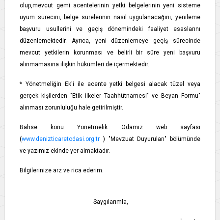
olup,mevcut gemi acentelerinin yetki belgelerinin yeni sisteme
uyum sürecini, belge sürelerinin nasıl uygulanacağını, yenileme
başvuru usullerini ve geçiş dönemindeki faaliyet esaslarını
düzenlemektedir. Ayrıca, yeni düzenlemeye geçiş sürecinde
mevcut yetkilerin korunması ve belirli bir süre yeni başvuru
alınmamasına ilişkin hükümleri de içermektedir.
* Yönetmeliğin Ek'i ile acente yetki belgesi alacak tüzel veya
gerçek kişilerden "Etik ilkeler Taahhütnamesi" ve Beyan Formu"
alınması zorunluluğu hale getirilmiştir.
Bahse konu Yönetmelik Odamız web sayfası
(
www.denizticaretodasi.org.tr
) "Mevzuat Duyuruları" bölümünde
ve yazımız ekinde yer almaktadır.
Bilgilerinize arz ve rica ederim.
Saygılarımla,