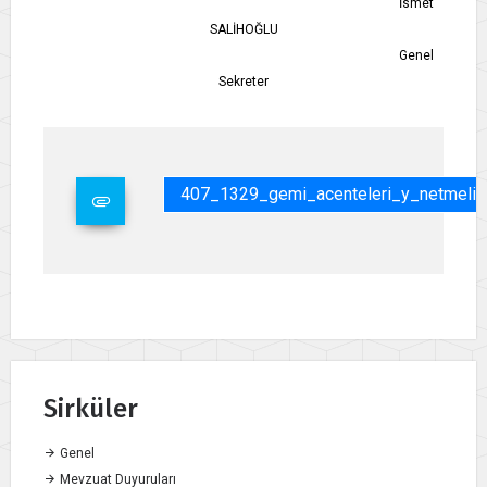
İsmet
SALİHOĞLU
Genel
Sekreter
407_1329_gemi_acenteleri_y_netmeli_
Sirküler
Genel
Mevzuat Duyuruları