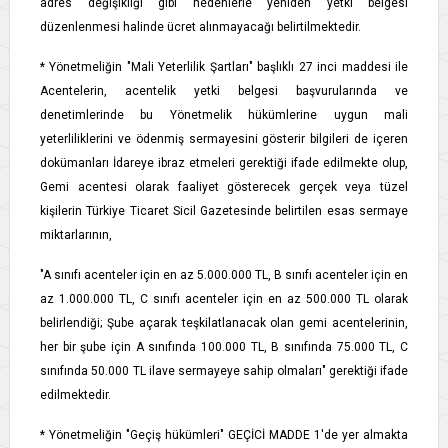
adres değişikliği gibi nedenlerle yeniden yetki belgesi
düzenlenmesi halinde ücret alınmayacağı belirtilmektedir.
* Yönetmeliğin "Mali Yeterlilik Şartları" başlıklı 27 inci maddesi ile
Acentelerin, acentelik yetki belgesi başvurularında ve
denetimlerinde bu Yönetmelik hükümlerine uygun mali
yeterliliklerini ve ödenmiş sermayesini gösterir bilgileri de içeren
dokümanları İdareye ibraz etmeleri gerektiği ifade edilmekte olup,
Gemi acentesi olarak faaliyet gösterecek gerçek veya tüzel
kişilerin Türkiye Ticaret Sicil Gazetesinde belirtilen esas sermaye
miktarlarının,
"A sınıfı acenteler için en az 5.000.000 TL, B sınıfı acenteler için en
az 1.000.000 TL, C sınıfı acenteler için en az 500.000 TL olarak
belirlendiği; Şube açarak teşkilatlanacak olan gemi acentelerinin,
her bir şube için A sınıfında 100.000 TL, B sınıfında 75.000 TL, C
sınıfında 50.000 TL ilave sermayeye sahip olmaları" gerektiği ifade
edilmektedir.
* Yönetmeliğin "Geçiş hükümleri" GEÇİCİ MADDE 1'de yer almakta