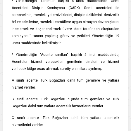
* Yönetmeliğin "Tanımlar" başlıklı 4 üncü maddesinde "Gemi
Acenteleri Disiplin Komisyonu (GADK): Gemi acenteleri ile
personelinin, mesleki yetersizliklerini, disiplinsizliklerini, denizcilik
örf ve adetlerine, mesleki teamüllere uygun olmayan davranışlarını
incelemek ve değerlendirmek üzere İdare tarafından oluşturulan
komisyonu" tanımı yapılmış görev ve yetkileri Yönetmeliğin 19
uncu maddesinde belirtilmiştir.
* Yönetmeliğin "Acente sınıfları" başlıklı 5 inci maddesinde,
Acenteler hizmet verecekleri gemilerin cinsleri ve hizmet
verilecek bölge esas alınmak suretiyle sınıflara ayrılmış;
A sınıfı acente: Türk Boğazları dahil tüm gemilere ve yatlara
hizmet verirler.
B sınıfı acente: Türk Boğazları dışında tüm gemilere ve Türk
Boğazları dahil tüm yatlara acentelik hizmetlerini verirler.
C sınıfı acente: Türk Boğazları dahil tüm yatlara acentelik
hizmetlerini verirler.