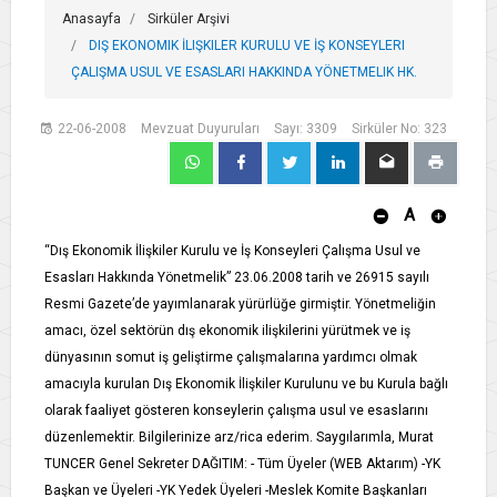
Anasayfa
Sirküler Arşivi
DIŞ EKONOMIK İLIŞKILER KURULU VE İŞ KONSEYLERI
ÇALIŞMA USUL VE ESASLARI HAKKINDA YÖNETMELIK HK.
22-06-2008
Mevzuat Duyuruları
Sayı: 3309
Sirküler No: 323
A
“Dış Ekonomik İlişkiler Kurulu ve İş Konseyleri Çalışma Usul ve
Esasları Hakkında Yönetmelik” 23.06.2008 tarih ve 26915 sayılı
Resmi Gazete’de yayımlanarak yürürlüğe girmiştir. Yönetmeliğin
amacı, özel sektörün dış ekonomik ilişkilerini yürütmek ve iş
dünyasının somut iş geliştirme çalışmalarına yardımcı olmak
amacıyla kurulan Dış Ekonomik İlişkiler Kurulunu ve bu Kurula bağlı
olarak faaliyet gösteren konseylerin çalışma usul ve esaslarını
düzenlemektir. Bilgilerinize arz/rica ederim. Saygılarımla, Murat
TUNCER Genel Sekreter DAĞITIM: - Tüm Üyeler (WEB Aktarım) -YK
Başkan ve Üyeleri -YK Yedek Üyeleri -Meslek Komite Başkanları