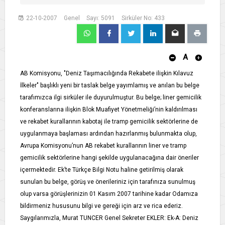
22-10-2007
Genel
Sayı: 5091
Sirküler No: 433
A
AB Komisyonu, "Deniz Taşımacılığında Rekabete ilişkin Kılavuz
İlkeler" başlıklı yeni bir taslak belge yayımlamış ve anılan bu belge
tarafımızca ilgi sirküler ile duyurulmuştur. Bu belge; liner gemicilik
konferanslarına ilişkin Blok Muafiyet Yönetmeliği’nin kaldırılması
ve rekabet kurallarının kabotaj ile tramp gemicilik sektörlerine de
uygulanmaya başlaması ardından hazırlanmış bulunmakta olup,
Avrupa Komisyonu’nun AB rekabet kurallarının liner ve tramp
gemicilik sektörlerine hangi şekilde uygulanacağına dair öneriler
içermektedir. Ek’te Türkçe Bilgi Notu haline getirilmiş olarak
sunulan bu belge, görüş ve önerileriniz için tarafınıza sunulmuş
olup varsa görüşlerinizin 01 Kasım 2007 tarihine kadar Odamıza
bildirmeniz hususunu bilgi ve gereği için arz ve rica ederiz.
Saygılarımızla, Murat TUNCER Genel Sekreter EKLER: Ek-A: Deniz