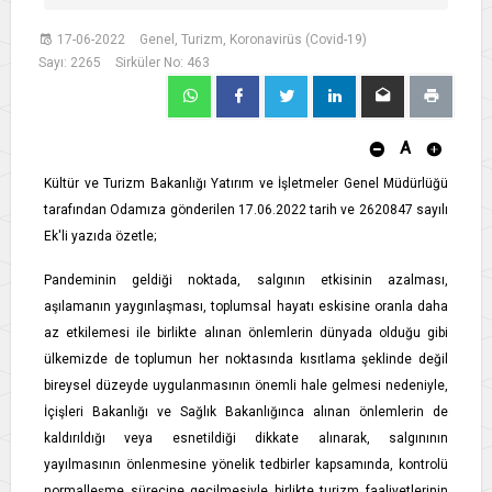
17-06-2022
Genel, Turizm, Koronavirüs (Covid-19)
Sayı: 2265
Sirküler No: 463
A
Kültür ve Turizm Bakanlığı Yatırım ve İşletmeler Genel Müdürlüğü
tarafından Odamıza gönderilen 17.06.2022 tarih ve 2620847 sayılı
Ek'li yazıda özetle;
Pandeminin geldiği noktada, salgının etkisinin azalması,
aşılamanın yaygınlaşması, toplumsal hayatı eskisine oranla daha
az etkilemesi ile birlikte alınan önlemlerin dünyada olduğu gibi
ülkemizde de toplumun her noktasında kısıtlama şeklinde değil
bireysel düzeyde uygulanmasının önemli hale gelmesi nedeniyle,
İçişleri Bakanlığı ve Sağlık Bakanlığınca alınan önlemlerin de
kaldırıldığı veya esnetildiği dikkate alınarak, salgınının
yayılmasının önlenmesine yönelik tedbirler kapsamında, kontrolü
normalleşme sürecine geçilmesiyle birlikte turizm faaliyetlerinin