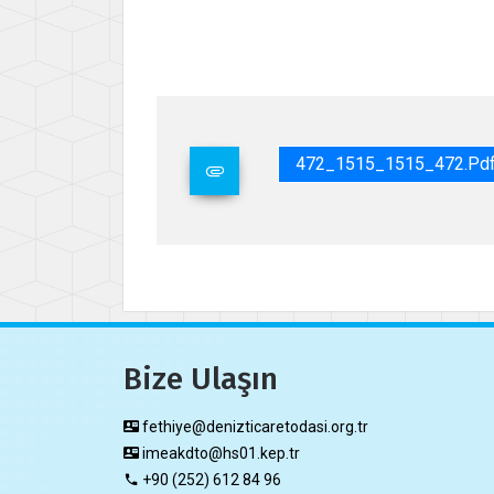
İsme
Gene
472_1515_1515_472.pd
Bize Ulaşın
fethiye@denizticaretodasi.org.tr
imeakdto@hs01.kep.tr
+90 (252) 612 84 96