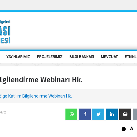
YAYINLARIMIZ
PROJELERİMİZ
BİLGİ BANKASI
MEVZUAT
ETKİNL
ilgilendirme Webinarı Hk.
lge Katılım Bilgilendirme Webinarı Hk.
 472
A