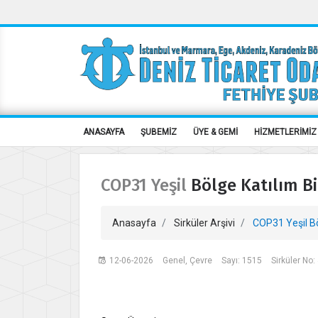
ANASAYFA
ŞUBEMİZ
ÜYE & GEMİ
HİZMETLERİMİZ
COP31 Yeşil Bölge Katılım B
Anasayfa
Sirküler Arşivi
COP31 Yeşil Bö
12-06-2026
Genel, Çevre
Sayı: 1515
Sirküler No: