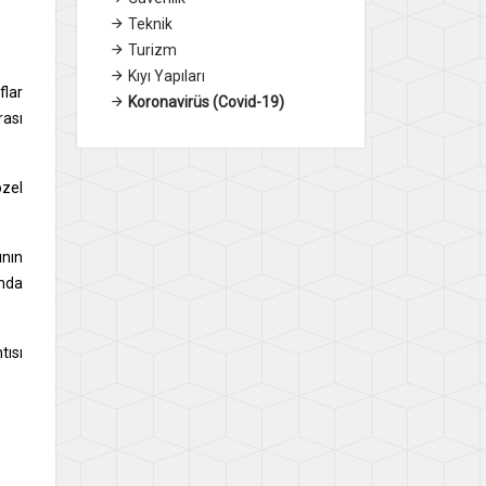
Teknik
Turizm
Kıyı Yapıları
flar
Koronavirüs (Covid-19)
rası
özel
ının
ında
tısı