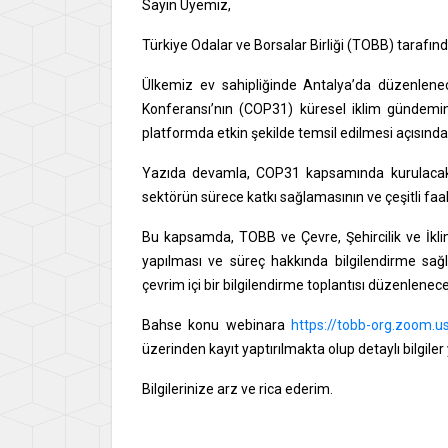
Sayın Üyemiz,
Türkiye Odalar ve Borsalar Birliği (TOBB) tarafın
Ülkemiz ev sahipliğinde Antalya’da düzenlenece
Konferansı’nın (COP31) küresel iklim gündemin
platformda etkin şekilde temsil edilmesi açısınd
Yazıda devamla, COP31 kapsamında kurulacak Ye
sektörün sürece katkı sağlamasının ve çeşitli faal
Bu kapsamda, TOBB ve Çevre, Şehircilik ve İklim 
yapılması ve süreç hakkında bilgilendirme sağ
çevrim içi bir bilgilendirme toplantısı düzenleneceğ
Bahse konu webinara
https://tobb-org.zoom.
üzerinden kayıt yaptırılmakta olup detaylı bilgiler
Bilgilerinize arz ve rica ederim.
Say