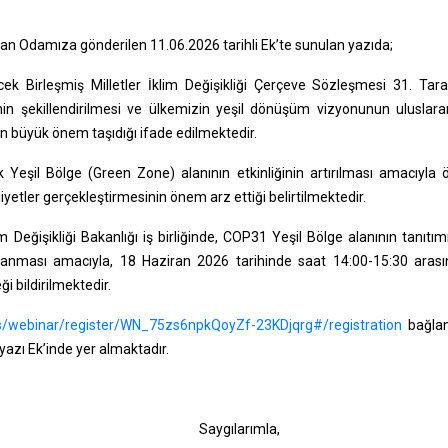
dan Odamıza gönderilen 11.06.2026 tarihli Ek’te sunulan yazıda;
k Birleşmiş Milletler İklim Değişikliği Çerçeve Sözleşmesi 31. Tara
in şekillendirilmesi ve ülkemizin yeşil dönüşüm vizyonunun uluslara
an büyük önem taşıdığı ifade edilmektedir.
şil Bölge (Green Zone) alanının etkinliğinin artırılması amacıyla 
iyetler gerçekleştirmesinin önem arz ettiği belirtilmektedir.
Değişikliği Bakanlığı iş birliğinde, COP31 Yeşil Bölge alanının tanıtım
lanması amacıyla, 18 Haziran 2026 tarihinde saat 14:00-15:30 aras
i bildirilmektedir.
us/webinar/register/WN_75zs6npkQoyZf-23KDjqrg#/registration
bağlan
 yazı Ek’inde yer almaktadır.
gılarımla,