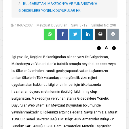
BULGARISTAN, MAKEDONYA VE YUNANISTAN’A
GIDECEKLERE YÖNELIK DUYURULAR HK.
18-07-2007
Mevzuat Duyuruları
Sayı: 3719
Sirküler No: 298
A
İlgi yazı ile, Dışişleri Bakanlığından alınan yazı ile Bulgaristan,
Makedonya ve Yunanistan’a turistik amaçla seyahat edecek veya
bu ülkeler üzerinden transit geçiş yapacak vatandaşlarımızın
anılan ülkelerin Türk vatandaşlarına yönelik vize rejimi
uygulamaları hakkında bilgilendirilmesi için ülke bazında
hazırlanan duyuru metinlerinin iletildiği bildirilmiş olup,
Bulgaristan, Makedonya ve Yunanistan’a Gideceklere Yönelik
Duyurular Web Sitemizin Mevzuat Duyuruları bölümünde
yayınlanmaktadır. Bilgilerinizi arz/rica ederiz. Saygılarımızla, Murat
TUNCER Genel Sekreter DAĞITIM: Bilgi: -Türk Armatörler Birliği -Sn
Gündüz KAPTANOĞLU -S.S Gemi Armatörleri Motorlu Taşıyıcılar