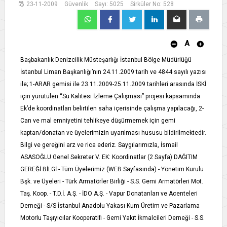
23-11-2009
Güvenlik
Sayı: 5025
Sirküler No: 528
A
Başbakanlık Denizcilik Müsteşarlığı İstanbul Bölge Müdürlüğü
İstanbul Liman Başkanlığı’nın 24.11.2009 tarih ve 4844 sayılı yazısı
ile; 1-ARAR gemisi ile 23.11.2009-25.11.2009 tarihleri arasında İSKİ
için yürütülen “Su Kalitesi İzleme Çalışması” projesi kapsamında
Ek’de koordinatları belirtilen saha içerisinde çalışma yapılacağı, 2-
Can ve mal emniyetini tehlikeye düşürmemek için gemi
kaptan/donatan ve üyelerimizin uyarılması hususu bildirilmektedir.
Bilgi ve gereğini arz ve rica ederiz. Saygılarımızla, İsmail
ASASOĞLU Genel Sekreter V. EK: Koordinatlar (2 Sayfa) DAĞITIM
GEREĞİ BİLGİ - Tüm Üyelerimiz (WEB Sayfasında) - Yönetim Kurulu
Bşk. ve Üyeleri - Türk Armatörler Birliği - S.S. Gemi Armatörleri Mot.
Taş. Koop. - T.D.İ. A.Ş. - İDO A.Ş. - Vapur Donatanları ve Acenteleri
Derneği - S/S İstanbul Anadolu Yakası Kum Üretim ve Pazarlama
Motorlu Taşıyıcılar Kooperatifi - Gemi Yakıt İkmalcileri Derneği - S.S.