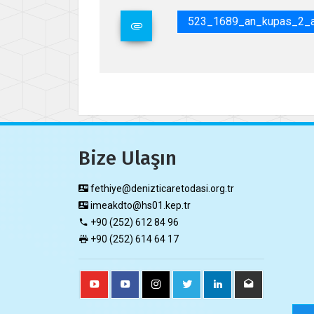
523_1689_an_kupas_2_ay
Bize Ulaşın
fethiye@denizticaretodasi.org.tr
imeakdto@hs01.kep.tr
+90 (252) 612 84 96
+90 (252) 614 64 17​