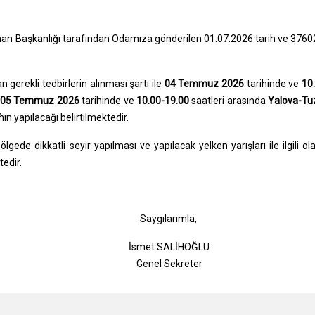
Liman Başkanlığı tarafından Odamıza gönderilen 01.07.2026 tarih ve 376
gerekli tedbirlerin alınması şartı ile
04 Temmuz 2026
tarihinde ve
10
05
Temmuz 2026
tarihinde ve
10.00-19.00
saatleri arasında
Yalova-Tuz
nın yapılacağı belirtilmektedir.
gede dikkatli seyir yapılması ve yapılacak yelken yarışları ile ilgili ol
tedir.
gılarımla,
t SALİHOĞLU
l Sekreter