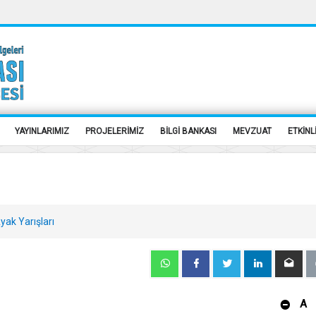
YAYINLARIMIZ
PROJELERİMİZ
BİLGİ BANKASI
MEVZUAT
ETKİNL
yak Yarışları
A