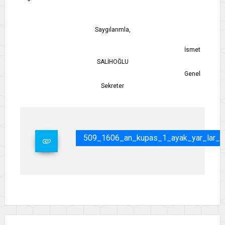
Saygılarımla,
İsmet
SALİHOĞLU
Genel
Sekreter
509_1606_an_kupas_1_ayak_yar_lar_.