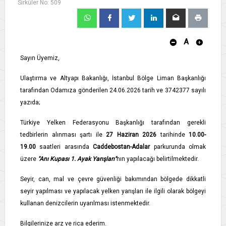
Sirküler No: 509
A
Sayın Üyemiz,
Ulaştırma ve Altyapı Bakanlığı, İstanbul Bölge Liman Başkanlığı
tarafından Odamıza gönderilen 24.06.2026 tarih ve 3742377 sayılı
yazıda;
Türkiye Yelken Federasyonu Başkanlığı tarafından gerekli
tedbirlerin alınması şartı ile
27 Haziran 2026
tarihinde
10.00-
19.00
saatleri arasında
Caddebostan-Adalar
parkurunda olmak
üzere
"Anı Kupası 1. Ayak Yarışları"
nın yapılacağı belirtilmektedir.
Seyir, can, mal ve çevre güvenliği bakımından bölgede dikkatli
seyir yapılması ve yapılacak yelken yarışları ile ilgili olarak bölgeyi
kullanan denizcilerin uyarılması istenmektedir.
Bilgilerinize arz ve rica ederim.