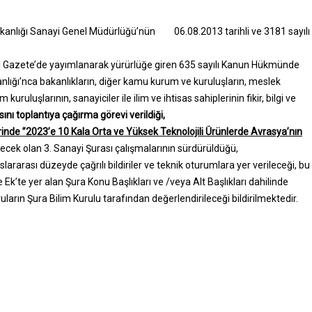
i Bakanlığı Sanayi Genel Müdürlüğü’nün
06.08.2013 tarihli ve 3181 sayılı
mi Gazete’de yayımlanarak yürürlüğe giren 635 sayılı Kanun Hükmünde
anlığı’nca bakanlıkların, diğer kamu kurum ve kuruluşların, meslek
 kuruluşlarının, sanayiciler ile ilim ve ihtisas sahiplerinin fikir, bilgi ve
ını toplantıya çağırma görevi verildiği,
inde ’’2023’e 10 Kala Orta ve Yüksek Teknolojili Ürünlerde Avrasya’nın
lecek olan 3. Sanayi Şurası çalışmalarının sürdürüldüğü,
rarası düzeyde çağrılı bildiriler ve teknik oturumlara yer verileceği, bu
k’te yer alan Şura Konu Başlıkları ve /veya Alt Başlıkları dahilinde
ruların Şura Bilim Kurulu tarafından değerlendirileceği bildirilmektedir.