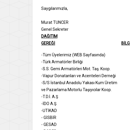
Saygılarımızla,
Murat TUNCER
Genel Sekreter
DAĞITIM
GEREĞİ
BİLG
-Tüm Üyelerimiz (WEB Sayfasında)
-Türk Armatörler Birliği
-S.S. Gemi Armatörleri Mot. Taş. Koop.
-Vapur Donatanları ve Acenteleri Derneği
-S/S İstanbul Anadolu Yakası Kum Üretim
ve Pazarlama Motorlu Taşıyıcılar Koop.
-T.D.İ. A.Ş
-İDO A.Ş.
-UTİKAD
- GİSBİ
- GESAD