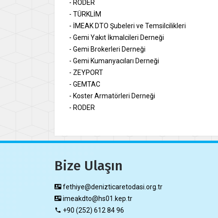
- RODER
- TÜRKLİM
- İMEAK DTO Şubeleri ve Temsilcilikleri
- Gemi Yakıt İkmalcileri Derneği
- Gemi Brokerleri Derneği
- Gemi Kumanyacıları Derneği
- ZEYPORT
- GEMTAC
- Koster Armatörleri Derneği
- RODER
Bize Ulaşın
fethiye@denizticaretodasi.org.tr
imeakdto@hs01.kep.tr
+90 (252) 612 84 96