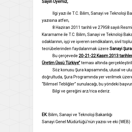
Sayın Üyemiz,
İlgi yazı ile T.C. Bilim, Sanayi ve Teknoloj
yazısına atfen,
8 Haziran 2011 tarihli ve 27958 sayılı Res
Kararname ile T.C. Bilim, Sanayi ve Teknoloji Bak
odaklarının, işçi ve işveren sendikaların, sivil toplum
tecrübelerinden faydalanmak üzere
Sanayi Şuras
Bu çerçevede
20-21-22 Kasım 2013 tarihler
Üretim Üssü Türkiye’’
teması altında gerçekleştiri
Söz konusu Şura kapsamında, ulusal ve ulusla
doğrultuda, Şura Programında yer verilmek üzere E
‘‘Bilimsel Tebliğler’’ sunulacağı, bu yöndeki başvu
Bilgi ve gereğini arz/rica ederiz.
EK:
Bilim, Sanayi ve Teknoloji Bakanlığı
Sanayi Genel Müdürlüğü’nün yazısı ve eki (WEB)