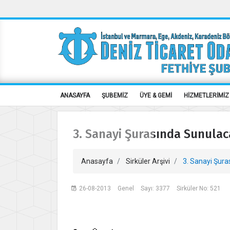
ANASAYFA
ŞUBEMİZ
ÜYE & GEMİ
HİZMETLERİMİZ
3. Sanayi Şurasında Sunulaca
Anasayfa
Sirküler Arşivi
3. Sanayi Şuras
26-08-2013
Genel
Sayı: 3377
Sirküler No: 521