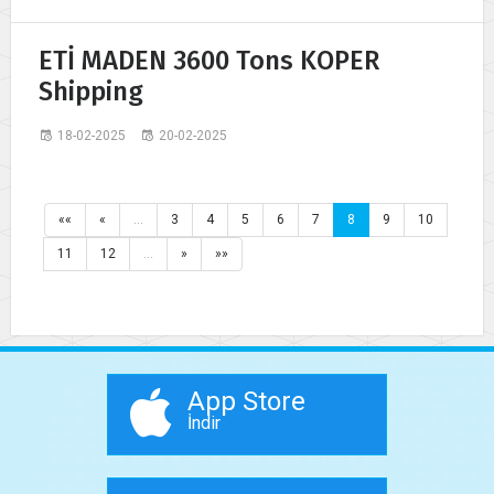
ETİ MADEN 3600 Tons KOPER
Shipping
18-02-2025
20-02-2025
««
«
…
3
4
5
6
7
8
9
10
11
12
…
»
»»
App Store
İndir