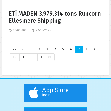
ETİ MADEN 3.979,314 tons Runcorn
Ellesmere Shipping
24-03-2025
24-03-2025
««
«
…
2
3
4
5
6
7
8
9
10
11
…
»
»»
App Store
İndir