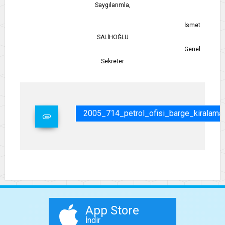
Saygılarımla,
İsmet
SALİHOĞLU
Genel
Sekreter
2005_714_petrol_ofisi_barge_kiralama_
App Store
İndir