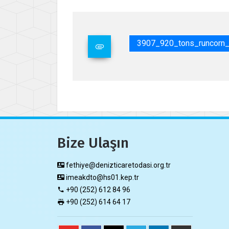
3907_920_tons_runcorn_
Bize Ulaşın
fethiye@denizticaretodasi.org.tr
imeakdto@hs01.kep.tr
+90 (252) 612 84 96
+90 (252) 614 64 17​