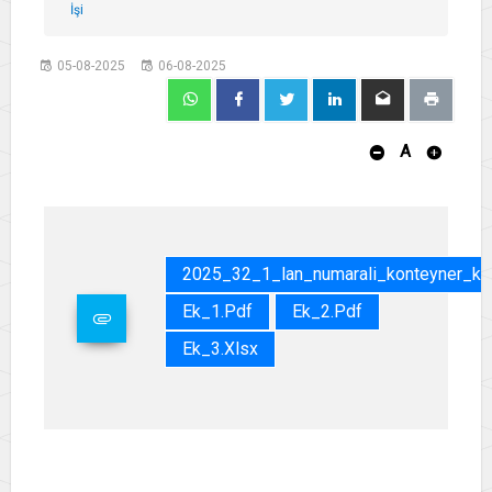
İşi
05-08-2025
06-08-2025
A
2025_32_1_lan_numarali_konteyner_kir
Ek_1.pdf
Ek_2.pdf
Ek_3.xlsx