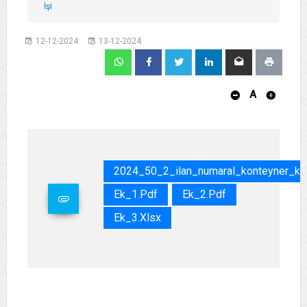
İşi
12-12-2024
13-12-2024
A
2024_50_2_ilan_numaral_konteyner_kir
Ek_1.pdf
Ek_2.pdf
Ek_3.xlsx