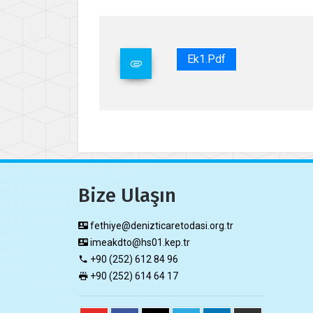
Ek1.pdf
Bize Ulaşın
fethiye@denizticaretodasi.org.tr
imeakdto@hs01.kep.tr
+90 (252) 612 84 96
+90 (252) 614 64 17​