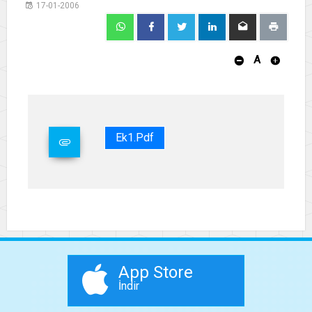
17-01-2006
A
Ek1.pdf
App Store
İndir