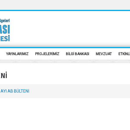
YAYINLARIMIZ
PROJELERİMİZ
BİLGİ BANKASI
MEVZUAT
ETKİNL
ENİ
 AYI AB BÜLTENİ