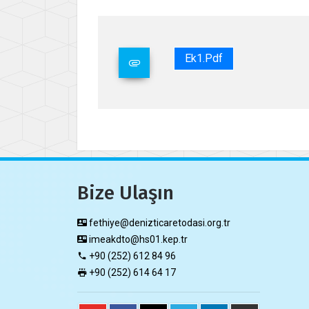
Ek1.pdf
Bize Ulaşın
fethiye@denizticaretodasi.org.tr
imeakdto@hs01.kep.tr
+90 (252) 612 84 96
+90 (252) 614 64 17​