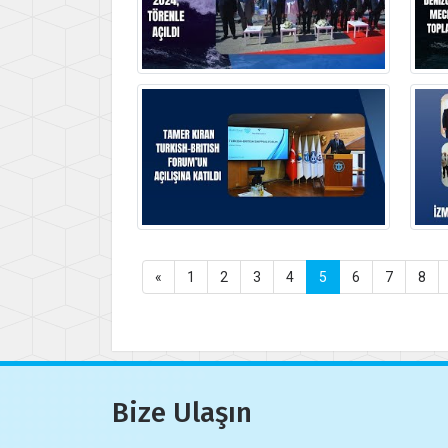
«
1
2
3
4
5
6
7
8
Bize Ulaşın