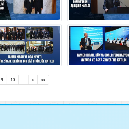
9
10
…
»
»»