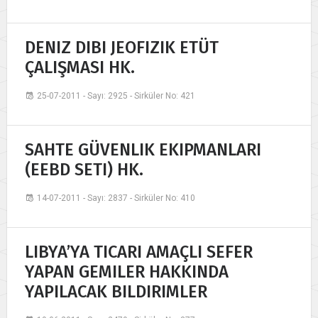
DENIZ DIBI JEOFIZIK ETÜT
ÇALIŞMASI HK.
25-07-2011 - Sayı: 2925 - Sirküler No: 421
SAHTE GÜVENLIK EKIPMANLARI
(EEBD SETI) HK.
14-07-2011 - Sayı: 2837 - Sirküler No: 410
LIBYA’YA TICARI AMAÇLI SEFER
YAPAN GEMILER HAKKINDA
YAPILACAK BILDIRIMLER