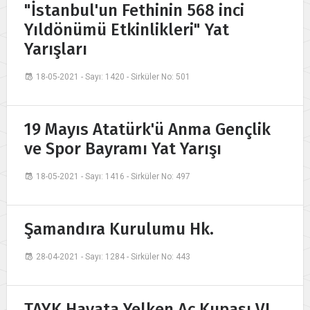
"İstanbul'un Fethinin 568 inci
Yıldönümü Etkinlikleri" Yat
Yarışları
18-05-2021 - Sayı: 1420 - Sirküler No: 501
19 Mayıs Atatürk'ü Anma Gençlik
ve Spor Bayramı Yat Yarışı
18-05-2021 - Sayı: 1416 - Sirküler No: 497
Şamandıra Kurulumu Hk.
28-04-2021 - Sayı: 1284 - Sirküler No: 443
TAYK Hayata Yelken Aç Kupası VI.