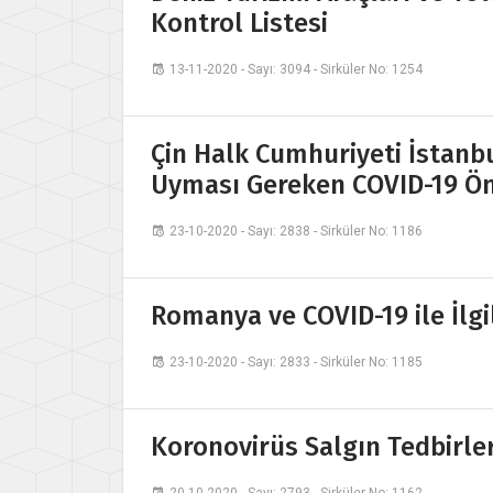
Kontrol Listesi
13-11-2020 - Sayı: 3094 - Sirküler No: 1254
Çin Halk Cumhuriyeti İstan
Uyması Gereken COVID-19 Önl
23-10-2020 - Sayı: 2838 - Sirküler No: 1186
Romanya ve COVID-19 ile İlgil
23-10-2020 - Sayı: 2833 - Sirküler No: 1185
Koronovirüs Salgın Tedbirler