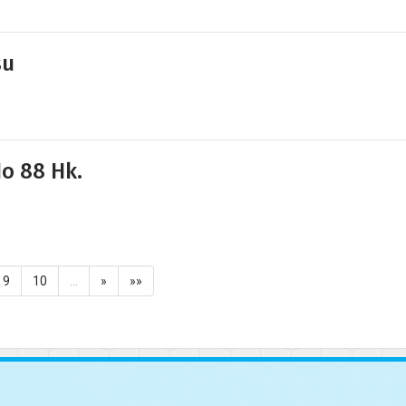
su
No 88 Hk.
9
10
…
»
»»