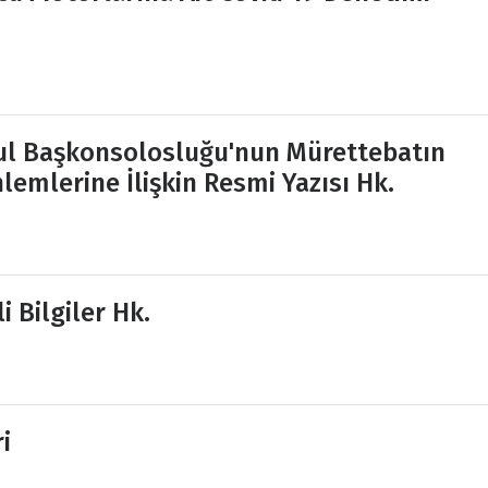
bul Başkonsolosluğu'nun Mürettebatın
emlerine İlişkin Resmi Yazısı Hk.
i Bilgiler Hk.
i