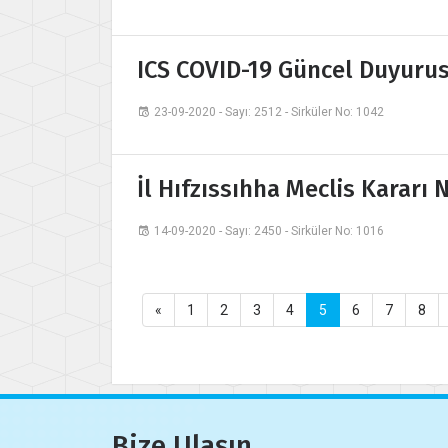
ICS COVID-19 Güncel Duyuru
23-09-2020 - Sayı: 2512 - Sirküler No: 1042
İl Hıfzıssıhha Meclis Kararı 
14-09-2020 - Sayı: 2450 - Sirküler No: 1016
«
1
2
3
4
5
6
7
8
Bize Ulaşın