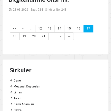
23-03-2026 - Sayı: 924 - Sirküler No: 248
««
«
…
12
13
14
15
16
17
18
19
20
21
…
»
»»
Sirküler
Genel
Mevzuat Duyuruları
Liman
Ticari
Gemi Adamları
Çevre