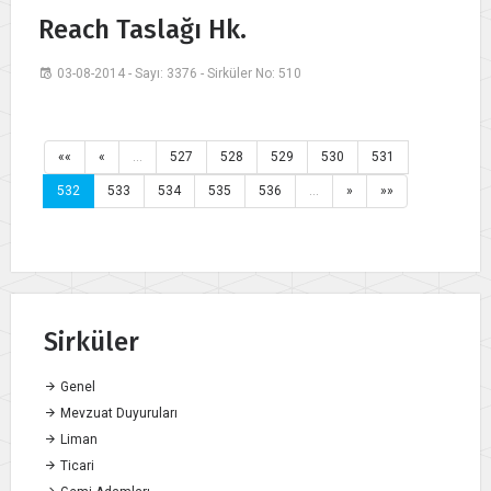
Reach Taslağı Hk.
03-08-2014 - Sayı: 3376 - Sirküler No: 510
««
«
…
527
528
529
530
531
532
533
534
535
536
…
»
»»
Sirküler
Genel
Mevzuat Duyuruları
Liman
Ticari