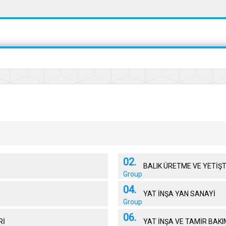
02.
BALIK ÜRETME VE YETİŞT
Group
04.
YAT İNŞA YAN SANAYİ
Group
06.
Rİ
YAT İNŞA VE TAMİR BAKI