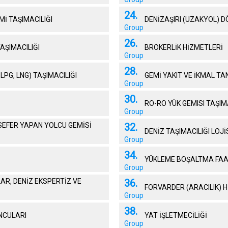
24.
Mİ TAŞIMACILIĞI
DENİZAŞIRI (UZAKYOL) D
Group
26.
AŞIMACILIĞI
BROKERLİK HİZMETLERİ
Group
28.
LPG, LNG) TAŞIMACILIĞI
GEMİ YAKIT VE İKMAL TA
Group
30.
RO-RO YÜK GEMISI TAŞIM
Group
İ SEFER YAPAN YOLCU GEMİSİ
32.
DENİZ TAŞIMACILIĞI LOJİ
Group
34.
YÜKLEME BOŞALTMA FAA
Group
AR, DENİZ EKSPERTİZ VE
36.
FORVARDER (ARACILIK) 
Group
38.
NCULARI
YAT İŞLETMECİLİĞİ
Group