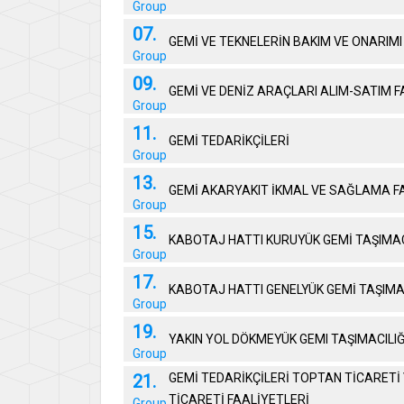
Group
07.
GEMİ VE TEKNELERİN BAKIM VE ONARIMI
Group
09.
GEMİ VE DENİZ ARAÇLARI ALIM-SATIM F
Group
11.
GEMİ TEDARİKÇİLERİ
Group
13.
GEMİ AKARYAKIT İKMAL VE SAĞLAMA F
Group
15.
KABOTAJ HATTI KURUYÜK GEMİ TAŞIMAC
Group
17.
KABOTAJ HATTI GENELYÜK GEMİ TAŞIMAC
Group
19.
YAKIN YOL DÖKMEYÜK GEMI TAŞIMACILIĞ
Group
21.
GEMİ TEDARİKÇİLERİ TOPTAN TİCARETİ
TİCARETİ FAALİYETLERİ
Group