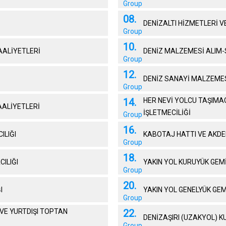
Group
08.
DENİZALTI HİZMETLERİ V
Group
10.
AALİYETLERİ
DENİZ MALZEMESİ ALIM-
Group
12.
DENİZ SANAYİ MALZEMES
Group
14.
HER NEVİ YOLCU TAŞIMAC
AALİYETLERİ
İŞLETMECİLİĞİ
Group
16.
ILIĞI
KABOTAJ HATTI VE AKDE
Group
18.
ILIĞI
YAKIN YOL KURUYÜK GEMİ
Group
20.
I
YAKIN YOL GENELYÜK GEM
Group
 VE YURTDIŞI TOPTAN
22.
DENİZAŞIRI (UZAKYOL) K
Group