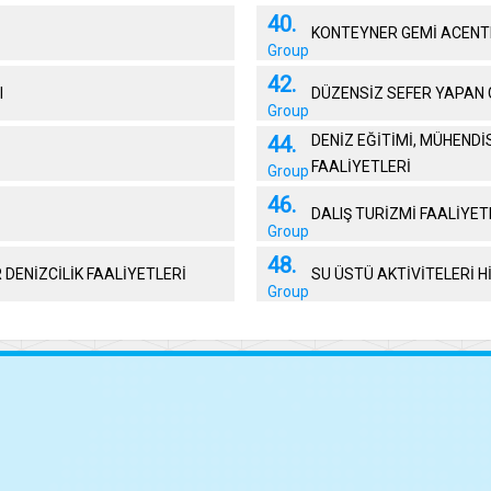
40.
KONTEYNER GEMİ ACENT
Group
42.
I
DÜZENSİZ SEFER YAPAN 
Group
44.
DENİZ EĞİTİMİ, MÜHENDİ
FAALİYETLERİ
Group
46.
DALIŞ TURİZMİ FAALİYET
Group
48.
DENİZCİLİK FAALİYETLERİ
SU ÜSTÜ AKTİVİTELERİ 
Group