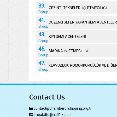
39.
GEZİNTİ TEKNELERİ İŞLETMECİLİĞİ
Group
41.
DÜZENLI SEFER YAPAN GEMI ACENTELER
Group
43.
KIYI GEMİ ACENTELERİ
Group
45.
MARİNA İŞLETMECİLİĞİ
Group
47.
KLAVUZLUK, RÖMORKÖRCÜLÜK VE DİĞER 
Group
Contact Us
contact@chamberofshipping.org.tr
imeakdto@hs01.kep.tr